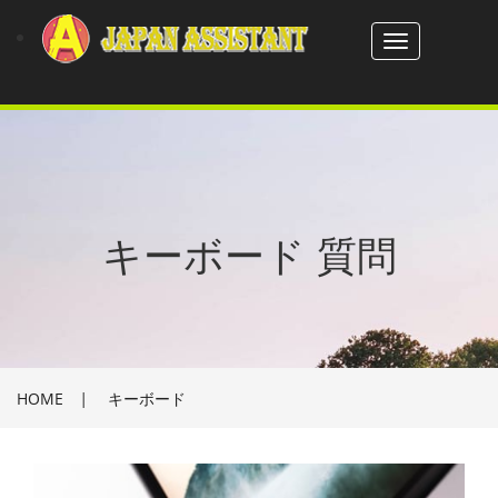
Toggle
navigation
キーボード 質問
HOME
|
キーボード