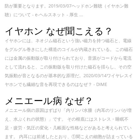
防が重要となります。2019/03/07ヘッドホン難聴（イヤホン難
聴）について - e-ヘルスネット - 厚生 ...
イヤホン なぜ聞こえる？
イヤホンには、ネオジム磁石という強い磁力を持つ磁石と、電線
をグルグル巻きにした構造のコイルが内蔵されている。 この磁石
には金属の振動版が取り付けられており、音源がコードから電流
として流れると、この振動版を取り付けた磁石を揺らし、その空
気振動が音となるのが基本的な原理だ。2020/03/14ワイヤレスイ
ヤホンでも繊細な音を再現できるのはなぜ？ - DIME
メニエール病 なぜ？
メニエール病の原因はずばり「内リンパ水腫（内耳のリンパが増
え、水ぶくれの状態）」です。 その根底にはストレス・睡眠不
足・疲労・気圧の変化・几帳面な性格などがあると考えられてい
ます。 内耳には前述したとおり、①聞こえの細胞が詰まっている