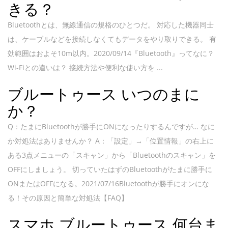
きる？
Bluetoothとは、無線通信の規格のひとつだ。 対応した機器同士
は、ケーブルなどを接続しなくてもデータをやり取りできる。 有
効範囲はおよそ10m以内。2020/09/14『Bluetooth』ってなに？
Wi-Fiとの違いは？ 接続方法や便利な使い方を ...
ブルートゥース いつのまに
か？
Q：たまにBluetoothが勝手にONになったりするんですが… なに
か対処法はありませんか？ A：「設定」→「位置情報」の右上に
ある3点メニューの「スキャン」から「Bluetoothのスキャン」を
OFFにしましょう。 切っていたはずのBluetoothがたまに勝手に
ONまたはOFFになる。2021/07/16Bluetoothが勝手にオンにな
る！その原因と簡単な対処法【FAQ】
スマホ ブルートゥース 何台ま