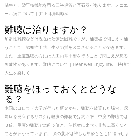
蝸牛と、②平衡機能を司る三半規管と耳石器があります。メニエ
ール病について | 井上耳鼻咽喉科
難聴は治りますか？
加齢性難聴などは現在は治療は困難ですが、補聴器で聞こえを補
うことで、認知症予防、生活の質を改善させることができます。
また、重度難聴の方には人工内耳手術を行うことで聞こえが戻る
可能性があります。難聴について | Hear well Enjoy life. – 快聴で
人生を楽しく
難聴をほっておくとどうな
る？
米国のコロラド大学が行った研究から、難聴を放置した場合、認
知症を発症するリスクは軽度の難聴では約２倍、中度の難聴では
３倍、重度の難聴では約５倍と、健聴者に比べて非常に高くなる
ことがわかっています。 脳の萎縮は誰しも年齢とともに進行しま