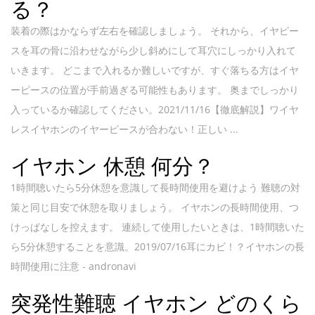
る？
装着の際はかならず左右を確認しましょう。 それから、イヤピー
スを耳の骨に沿わせながら少し斜めにして耳穴にしっかり入れて
いきます。 どこまで入れるか難しいですが、すぐ落ちる方はイヤ
ーピースの位置が手前過ぎる可能性もあります。 奥までしっかり
入っているか確認してください。2021/11/16【徹底解説】ワイヤ
レスイヤホンのイヤーピースが合わない！正しい ...
イヤホン 休憩 何分？
1時間聴いたら5分休憩を意識して長時間使用を避けよう 難聴の対
策と同じ目安で休憩を取りましょう。 イヤホンの長時間使用、つ
けっぱなしを控えます。 連続して使用したいときは、1時間聴いた
ら5分休憩することを意識。2019/07/16耳にカビ！？イヤホンの長
時間使用に注意 - andronavi
突発性難聴 イヤホン どのくら