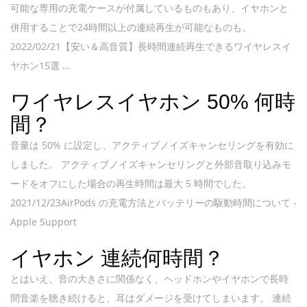
可能な専用の充電ケースが付属しているものもあり、イヤホンと
併用することで24時間以上の連続再生が可能なものも。
2022/02/21【安い＆高音質】長時間連続再生できるワイヤレスイ
ヤホン15選 ...
ワイヤレスイヤホン 50% 何時
間？
音量は 50% に設定し、アクティブノイズキャンセリングを有効に
しました。 アクティブノイズキャンセリングと外部音取り込みモ
ードをオフにした場合の再生時間は最大 5 時間でした。
2021/12/23AirPods の充電方法とバッテリーの駆動時間について -
Apple Support
イヤホン 連続何時間？
とはいえ、音の大きさに関係なく、ヘッドホンやイヤホンで長時
間音楽を聴き続けると、耳はダメージを受けてしまいます。 連続