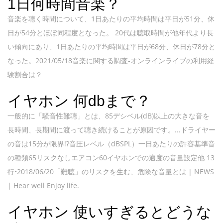
1日何時間音楽？
音楽を聴く時間について、1日あたりの平均時間は平日が51分、休
日が54分とほぼ同程度となった。 20代は聴取時間が他年代より長
い傾向にあり、1日あたりの平均時間は平日が68分、休日が78分と
なった。2021/05/18音楽に関する調査-オンラインライブの利用経
験割合は？
イヤホン 何dbまで？
一般的に「騒音性難聴」とは、85デシベル(dB)以上の大きな音を
長時間、長期間に渡って聴き続けることが原因です。...ドライヤー
の音は15分が限界!?音圧レベル（dBSPL）一日あたりの許容基準音
の種類65リスクなしエアコン60イヤホンでの適度の音量設定他 13
行•2018/06/20「難聴」のリスクを生む、危険な音量とは | NEWS
| Hear well Enjoy life.
イヤホン 使いすぎるとどうな