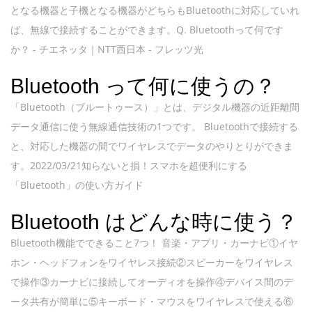
となる機器と子機となる機器がどちらもBluetoothに対応していれ
ば、無線で接続することができます。Q. Bluetoothって何です
か？ - チエネッタ｜NTT西日本 - フレッツ光
Bluetooth って何に使うの？
「Bluetooth（ブルートゥース）」とは、デジタル機器の近距離間
データ通信に使う無線通信技術の1つです。 Bluetoothで接続する
と、対応した機器の間でワイヤレスでデータのやりとりができま
す。2022/03/21知らないと損！スマホを超便利にする
「Bluetooth」の使い方ガイド
Bluetooth はどんな時に使う？
Bluetooth機能でできること7つ！ 音楽・アプリ・カーナビ①イヤ
ホン・ヘッドフォンをワイヤレス接続②スピーカーをワイヤレス
で操作③カーナビに接続してオーディオを操作④デバイス間のデ
ータ共有が簡単に⑤キーボード・マウスをワイヤレスで使える⑥