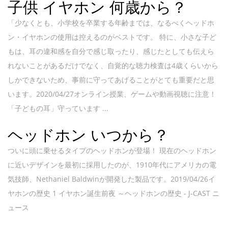
子供 イヤホン 何歳から？
「少なくとも、小学校を卒業する年齢までは、なるべくヘッドホ
ン・イヤホンの使用は控えるのがベストです。 特に、小さな子ど
もは、耳の違和感を自分で感じ取ったり、感じたとしても伝えら
れないことがあるだけでなく、自覚的な聴力検査は4歳くらいから
しかできないため、事前に守ってあげることがとても重要だと思
います。2020/04/27オンライン授業、ゲームや動画視聴に注意！
「子どもの耳」守っています ...
ヘッドホン いつから？
ついに頭に乗せるタイプのヘッドホンが登場！ 現在のヘッドホン
に近いデザインを最初に採用したのが、1910年代にアメリカの電
気技師、Nethaniel Baldwinが開発した製品です。2019/04/26イ
ヤホンの歴史 1 イヤホン誕生前夜 ～ヘッドホンの歴史 - J-CAST ニ
ュース