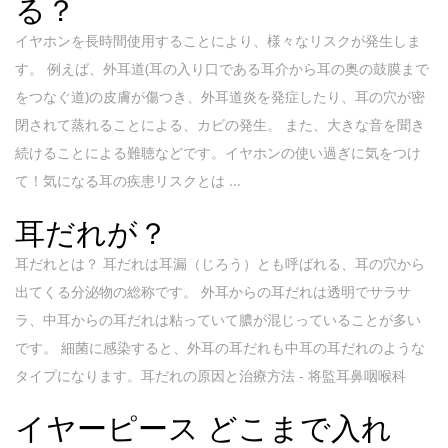
る？
イヤホンを長時間使用することにより、様々なリスクが発生しま
す。 例えば、外耳道(耳の入り口である耳介から耳の奥の鼓膜まで
をつなぐ道)の皮膚が傷つき、外耳道炎を発症したり、耳の穴が密
閉されて蒸れることによる、カビの発生。 また、大きな音を聞き
続けることによる難聴などです。イヤホンの使い過ぎに気をつけ
て！気になる耳の疾患リスクとは ...
耳だれが？
耳だれとは？ 耳だれは耳漏（じろう）とも呼ばれる、耳の穴から
出てくる分泌物の総称です。 外耳からの耳だれは透明でサラサ
ラ、中耳からの耳だれは粘っていて膿が混じっていることが多い
です。 細菌に感染すると、外耳の耳だれも中耳の耳だれのような
タイプになります。耳だれの原因と治療方法 - 将監耳鼻咽喉科
イヤーピース どこまで入れ