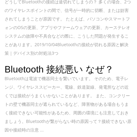
どうしてBluetoothの接続は途切れてしまうの？ 多くの場合、2つ
のワイヤレスポイントの間で、信号が一時的に切断、または妨害
されてしまうことが原因です。 たとえば、パソコンやスマートフ
ォンのOSの更新、アプリやファームウェアの更新、カーステレオ
システムの故障や不具合などの際に、こうした問題が発生するこ
とがあります。2019/10/04Bluetoothの接続が切れる原因と解決
策｜デバイス別の対処法3つ
Bluetooth 接続悪い なぜ？
Bluetoothは電波で機器同士を繋いでいます。 そのため、電子レ
ンジ、ワイヤレススピーカー、電線、鉄道架線、発電所などの近
くでは接続がうまくいかないことがあります。 また、コンクリー
トの壁で機器同士が遮られているなど、障害物がある場合もうま
く接続できない可能性があるため、周囲の環境にも注意しておき
ましょう。Bluetoothが繋がらない時の原因って？接続できない原
因や接続時の注意 ...