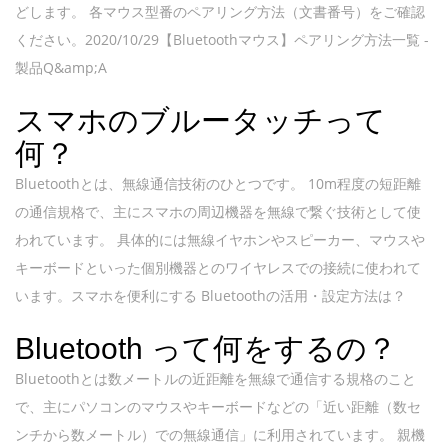
どします。 各マウス型番のペアリング方法（文書番号）をご確認
ください。2020/10/29【Bluetoothマウス】ペアリング方法一覧 -
製品Q&amp;A
スマホのブルータッチって
何？
Bluetoothとは、無線通信技術のひとつです。 10m程度の短距離
の通信規格で、主にスマホの周辺機器を無線で繋ぐ技術として使
われています。 具体的には無線イヤホンやスピーカー、マウスや
キーボードといった個別機器とのワイヤレスでの接続に使われて
います。スマホを便利にする Bluetoothの活用・設定方法は？
Bluetooth って何をするの？
Bluetoothとは数メートルの近距離を無線で通信する規格のこと
で、主にパソコンのマウスやキーボードなどの「近い距離（数セ
ンチから数メートル）での無線通信」に利用されています。 親機