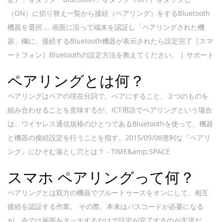
（ON）に切り替え一覧から接続（ペアリング）をするBluetooth
機器を選択 ... 画面に沿って端末を認証し「ペアリングされた機
器」欄に、接続するBluetooth機器が表示されたら設定完了［スマ
ートフォン］Bluetoothの設定方法を教えてください。 | サポート
ペアリングとは何？
ペアリングはペアの現在分詞で、ペアにすること、２つのものを
組み合わせることを意味するが、ICT用語でペアリングという場合
は、ワイヤレス通信規格のひとつであるBluetoothを使って、機器
と機器の接続設定を行うことを指す。2015/09/08便利な『ペアリ
ング』にひそむ落とし穴とは？ - TIME&amp;SPACE
スマホ ペアリングって何？
ペアリングとは双方の機器でブルートゥースをオンにして、相互
接続を認証する作業。 その際、本来はパスコードが必要になる
が、今では画面をタッチするだけで設定が完了するのが主流だ。