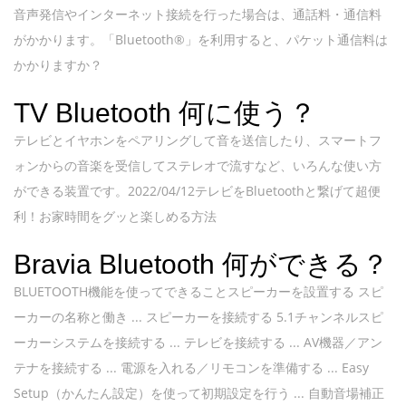
音声発信やインターネット接続を行った場合は、通話料・通信料
がかかります。「Bluetooth®」を利用すると、パケット通信料は
かかりますか？
TV Bluetooth 何に使う？
テレビとイヤホンをペアリングして音を送信したり、スマートフ
ォンからの音楽を受信してステレオで流すなど、いろんな使い方
ができる装置です。2022/04/12テレビをBluetoothと繋げて超便
利！お家時間をグッと楽しめる方法
Bravia Bluetooth 何ができる？
BLUETOOTH機能を使ってできることスピーカーを設置する スピ
ーカーの名称と働き ... スピーカーを接続する 5.1チャンネルスピ
ーカーシステムを接続する ... テレビを接続する ... AV機器／アン
テナを接続する ... 電源を入れる／リモコンを準備する ... Easy
Setup（かんたん設定）を使って初期設定を行う ... 自動音場補正