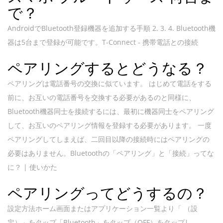
で？
AndroidでBluetooth登録機器を追加する手順 2. 3. 4. Bluetooth機
器は5台まで登録が可能です。T-Connect - 携帯電話との接続
ペアリングするとどうなる？
ペアリングは電話番号の交換に似ています。 はじめて電話をする
前に、お互いの電話番号を交換する必要があるのと同様に、
Bluetooth機器同士を接続するには、最初に機器同士をペアリング
して、お互いのペアリング情報を登録する必要があります。 一度
ペアリングしてしまえば、二回目以降の接続時にはペアリングの
必要はありません。Bluetoothの「ペアリング」と「接続」ってな
に？ | 使いかた
ペアリングってどうするの？
設定方法ホーム画面またはアプリケーション一覧より「 （設
定）」をタップ「Bluetooth」をタップ（OFF）をタップし