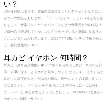
い？
突発性難聴に限らず、難聴の原因の１つとしてイヤホンなどによ
る耳への負担があります。 「60・60セオリー」という考え方があ
りまして、音楽プレイヤーやパソコンなどの音量設定の60％以上
で60分以上連続してイヤホンなどを使っていると難聴になるリス
クが上がると言われています。2020/11/18指パッチンで確かめよ
う。突発性難聴 - NHK
耳カビ イヤホン 何時間？
耳カビ（外耳道真菌症）◆ イヤホンを長時間し続け、耳の中が高
温・多湿になることでカビが繁殖しやすく なります。 そうすると
耳の中に炎症が起き、かゆみや痛み、場合によっては聞こえ にく
くなることも。 イヤホンをする時には１時間程度に一度は外し
て、5～10 分 休憩をするようにしましょう。2020/05/12まさかイ
ヤホンで…難聴？カビ？！