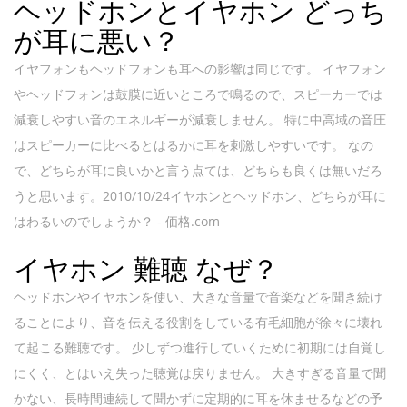
ヘッドホンとイヤホン どっち
が耳に悪い？
イヤフォンもヘッドフォンも耳への影響は同じです。 イヤフォン
やヘッドフォンは鼓膜に近いところで鳴るので、スピーカーでは
減衰しやすい音のエネルギーが減衰しません。 特に中高域の音圧
はスピーカーに比べるとはるかに耳を刺激しやすいです。 なの
で、どちらが耳に良いかと言う点ては、どちらも良くは無いだろ
うと思います。2010/10/24イヤホンとヘッドホン、どちらが耳に
はわるいのでしょうか？ - 価格.com
イヤホン 難聴 なぜ？
ヘッドホンやイヤホンを使い、大きな音量で音楽などを聞き続け
ることにより、音を伝える役割をしている有毛細胞が徐々に壊れ
て起こる難聴です。 少しずつ進行していくために初期には自覚し
にくく、とはいえ失った聴覚は戻りません。 大きすぎる音量で聞
かない、長時間連続して聞かずに定期的に耳を休ませるなどの予