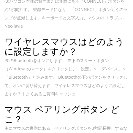
(3)パソコン本体の背面または側面にある「CONNECT」ボタンを
約1秒間押す。 登録モードになり、「CONNECT」ボタン近くのラ
ンプが点滅します。キーボードと文字入力、マウスの トラブル -
Nec-lavie
ワイヤレスマウスはどのよう
に設定しますか？
PCのBluetoothをオンにします。 左下のスタートボタン
（Windowsのマーク）をクリックし、「設定」＞「デバイス」＞
「Bluetooth」と進みます。 Bluetoothの下のボタンをクリックし
て、オンに切り替えます。ワイヤレスマウスはどのように設定し
ますか？ | よくあるご質問キャッシュ
マウス ペアリングボタン ど
こ？
主にマウスの裏側にある、ペアリングボタンを3秒間長押しするな