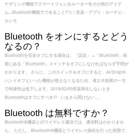
テザリング機能でスマートフォンをルーター化その他のアイテ
ム...Bluetooth機能でできること7つ！音楽・アプリ・カーナビ -
カシモ
Bluetooth をオンにするとどう
なるの？
Bluetoothを完全オフにする場合は、『設定』→「Bluetooth」画
面にある「Bluetooth」スイッチをオフにしなければならず手間が
かかります。 さらに、このスイッチをオフにすると、AirDropや
ハンドオフといった機能が使えなくなるため、省エネ効果の一方
で利便性は低下します。2019/02/09音楽再生しないとき
Bluetoothはオフにすべき?? - いまさら聞けない ...
Bluetooth は無料ですか？
Bluetooth®機器とのワイヤレス通信では、通信料はかかりませ
ん。 ただし、Bluetooth®機器とワイヤレス接続を行った状態で、