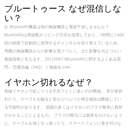
ブルートゥース なぜ混信しな
い？
Q. Bluetooth機器は他の無線機器と電波干渉しませんか？
Bluetoothは周波数ホッピング方式を採用しており、1秒間に1,600
回の頻度で自動的に使用するチャンネルを切り替えているため、
周囲の無線機器からの影響を受けづらく、また影響を与えづらい
無線規格と言えます。2012/09/13Bluetoothに関するよくある質
問 – ②通信編（FAQ） | 無線化.com
イヤホン切れるなぜ？
有線イヤホンで起こりうる不良でとくに多いのが断線。 音が途切
れたり、ケーブルを触ると音がぷつぷつと鳴る場合は断線してい
る可能性があります。 原因の多くはイヤホンのプラグ根本に負荷
がかかることによるもの。 プラグの根元には負荷をかけないよう
に、ケーブルを強く引っ張ったり、スマートフォンに巻き付けな