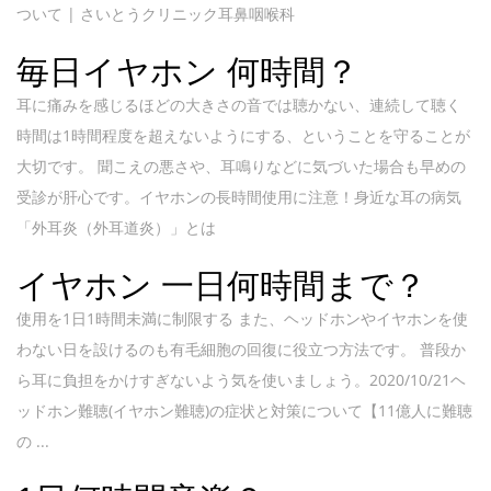
ついて | さいとうクリニック耳鼻咽喉科
毎日イヤホン 何時間？
耳に痛みを感じるほどの大きさの音では聴かない、連続して聴く
時間は1時間程度を超えないようにする、ということを守ることが
大切です。 聞こえの悪さや、耳鳴りなどに気づいた場合も早めの
受診が肝心です。イヤホンの長時間使用に注意！身近な耳の病気
「外耳炎（外耳道炎）」とは
イヤホン 一日何時間まで？
使用を1日1時間未満に制限する また、ヘッドホンやイヤホンを使
わない日を設けるのも有毛細胞の回復に役立つ方法です。 普段か
ら耳に負担をかけすぎないよう気を使いましょう。2020/10/21ヘ
ッドホン難聴(イヤホン難聴)の症状と対策について【11億人に難聴
の ...