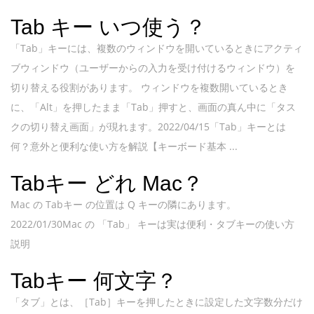
Tab キー いつ使う？
「Tab」キーには、複数のウィンドウを開いているときにアクティ
ブウィンドウ（ユーザーからの入力を受け付けるウィンドウ）を
切り替える役割があります。 ウィンドウを複数開いているとき
に、「Alt」を押したまま「Tab」押すと、画面の真ん中に「タス
クの切り替え画面」が現れます。2022/04/15「Tab」キーとは
何？意外と便利な使い方を解説【キーボード基本 ...
Tabキー どれ Mac？
Mac の Tabキー の位置は Q キーの隣にあります。
2022/01/30Mac の 「Tab」 キーは実は便利・タブキーの使い方
説明
Tabキー 何文字？
「タブ」とは、［Tab］キーを押したときに設定した文字数分だけ