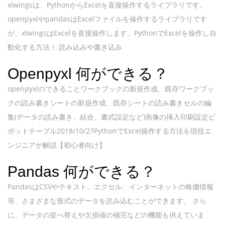
xlwingsは、PythonからExcelを直接操作するライブラリです。
openpyxlやpandasはExcelファイルを操作するライブラリです
が、xlwingsはExcelを直接操作します。PythonでExcelを操作し自
動化する方法！ 読み込みや書き込み
Openpyxl 何ができる？
openpyxlのできることワークブックの新規作成、既存ワークブッ
クの読み書きシートの新規作成、既存シートの読み書きセルの編
集(データの読み書き、結合、書式設定など)画像の挿入印刷設定ピ
ボットテーブル2018/10/27PythonでExcel操作する方法を現役エ
ンジニアが解説【初心者向け】
Pandas 何ができる？
PandasはCSVやテキスト、エクセル、インターネットの株価情報
等、さまざまな形式のデータを読み込むことができます。 さら
に、データの並べ替えや欠損値の補完などの機能も供えていま