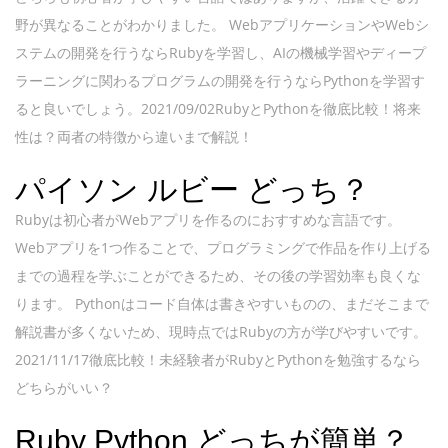
野が異なることがわかりました。 WebアプリケーションやWebシ
ステムの開発を行うならRubyを学習し、AIの機械学習やディープ
ラーニングに関わるプログラムの開発を行うならPythonを学習す
ると良いでしょう。2021/09/02RubyとPythonを徹底比較！将来
性は？両者の特徴から違いまで解説！
パイソン ルビー どっち？
Rubyは初心者がWebアプリを作るのにおすすめな言語です。
Webアプリを1つ作ることで、プログラミングで作品を作り上げる
までの過程を学ぶことができるため、その後の学習効率も良くな
ります。 Pythonはコード自体は書きやすいものの、まだそこまで
解説書が多くないため、現時点ではRubyの方が学びやすいです。
2021/11/17徹底比較！未経験者がRubyとPythonを勉強するなら
どちらがいい？
Ruby Python どっちが簡単？