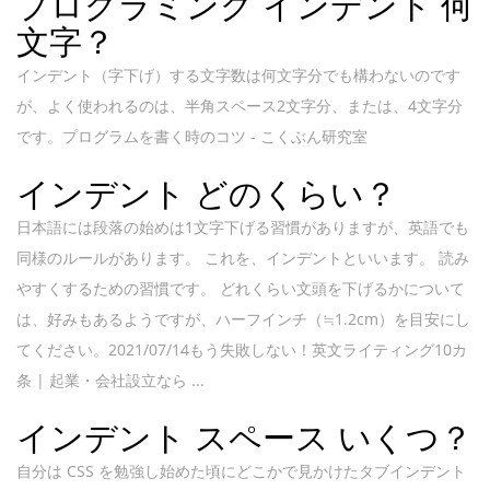
プログラミング インデント 何
文字？
インデント（字下げ）する文字数は何文字分でも構わないのです
が、よく使われるのは、半角スペース2文字分、または、4文字分
です。プログラムを書く時のコツ - こくぶん研究室
インデント どのくらい？
日本語には段落の始めは1文字下げる習慣がありますが、英語でも
同様のルールがあります。 これを、インデントといいます。 読み
やすくするための習慣です。 どれくらい文頭を下げるかについて
は、好みもあるようですが、ハーフインチ（≒1.2cm）を目安にし
てください。2021/07/14もう失敗しない！英文ライティング10カ
条 | 起業・会社設立なら ...
インデント スペース いくつ？
自分は CSS を勉強し始めた頃にどこかで見かけたタブインデント