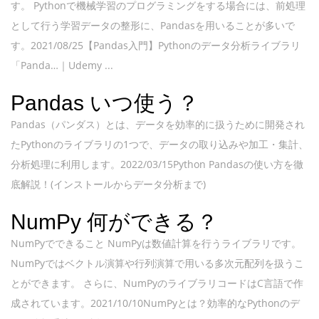
す。 Pythonで機械学習のプログラミングをする場合には、前処理
として行う学習データの整形に、Pandasを用いることが多いで
す。2021/08/25【Pandas入門】Pythonのデータ分析ライブラリ
「Panda…｜Udemy ...
Pandas いつ使う？
Pandas（パンダス）とは、データを効率的に扱うために開発され
たPythonのライブラリの1つで、データの取り込みや加工・集計、
分析処理に利用します。2022/03/15Python Pandasの使い方を徹
底解説！(インストールからデータ分析まで)
NumPy 何ができる？
NumPyでできること NumPyは数値計算を行うライブラリです。
NumPyではベクトル演算や行列演算で用いる多次元配列を扱うこ
とができます。 さらに、NumPyのライブラリコードはC言語で作
成されています。2021/10/10NumPyとは？効率的なPythonのデ