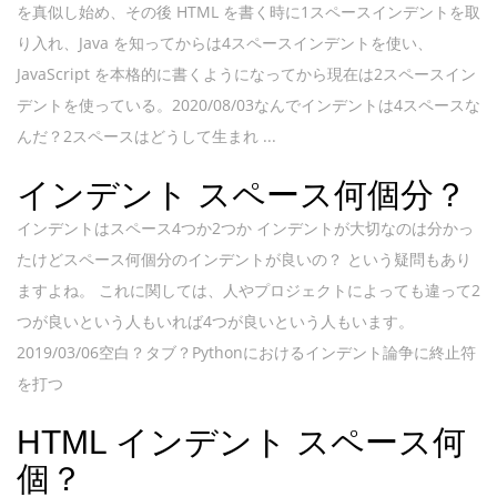
を真似し始め、その後 HTML を書く時に1スペースインデントを取
り入れ、Java を知ってからは4スペースインデントを使い、
JavaScript を本格的に書くようになってから現在は2スペースイン
デントを使っている。2020/08/03なんでインデントは4スペースな
んだ？2スペースはどうして生まれ ...
インデント スペース何個分？
インデントはスペース4つか2つか インデントが大切なのは分かっ
たけどスペース何個分のインデントが良いの？ という疑問もあり
ますよね。 これに関しては、人やプロジェクトによっても違って2
つが良いという人もいれば4つが良いという人もいます。
2019/03/06空白？タブ？Pythonにおけるインデント論争に終止符
を打つ
HTML インデント スペース何
個？