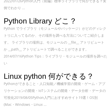
2022/01/26Python入門（前編）標準ライブラリで何ができる？実
例でわかり ...
Python Library どこ？
Python でライブラリ（モジュールやパッケージ）がどのディレク
トリに入ってるのか、その場所を調べる方法についてご紹介しま
す。 ライブラリの場所は、モジュールの __file__ アトリビュート
か __path__ アトリビュートで調べることができます。
2014/07/16Python Tips：ライブラリ・モジュールの場所を調べた
い
Linux python 何ができる？
Pythonができること・人口知能／機械学習の開発・ゲーム・アプ
リケーションの開発・IoTシステムの開発・データ分析・データの
可視化2019/08/05Python入門におすすめサイト19選！OS別
(Mac・Windows・Linux ...