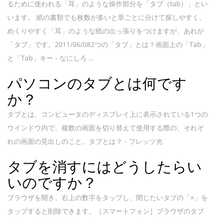
るために使われる「耳」のような操作部分を「タブ（tab）」とい
います。 紙の書類でも枚数が多いと章ごとに分けて探しやすく、
めくりやすく「耳」のような紙の出っ張りをつけますが、あれが
「タブ」です。2011/06/082つの「タブ」とは？画面上の「Tab」
と「Tab」キー - なにしろ ...
パソコンのタブとは何です
か？
タブとは、コンピュータのディスプレイ上に表示されている1つの
ウインドウ内で、複数の画面を切り替えて使用する際の、それぞ
れの画面の見出しのこと。タブとは？ - フレッツ光
タブを消すにはどうしたらい
いのですか？
ブラウザを開き、右上の数字をタップし、閉じたいタブの「×」を
タップすると削除できます。［スマートフォン］ブラウザのタブ