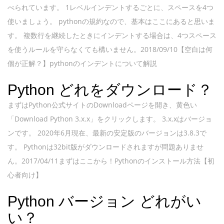
べられています。 1レベルインデントするごとに、スペースを4つ
使いましょう。 pythonの規約なので、基本はここにあると思いま
す。 複数行を継続したときにインデントする場合は、4つスペース
を使うルールを守らなくても構いません。2018/09/10【空白は何
個が正解？】pythonのインデントについて解説
Python どれをダウンロード？
まずはPython公式サイトのDownloadページを開き、黄色い
「Download Python 3.x.x」をクリックします。 3.x.xはバージョ
ンです。 2020年6月現在、最新の安定版のバージョンは3.8.3で
す。 Pythonは32bit版がダウンロードされますが問題ありませ
ん。2017/04/11まずはここから！Pythonのインストール方法【初
心者向け】
Python バージョン どれがい
い？