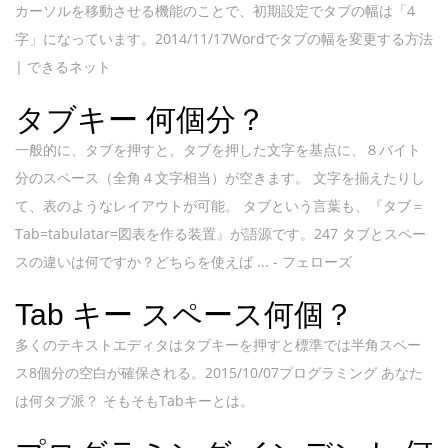
カーソルを移動させる機能のことで、初期設定でタブの幅は「4
字」になっています。2014/11/17Wordでタブの幅を変更する方法
| できるネット
タブキー 何個分？
一般的に、タブを押すと、タブを押した文字を基点に、８バイト
分のスペース（全角４文字相当）が空きます。 文字を揃えたりし
て、表のようなレイアウトが可能。 タブという言葉も、『タブ＝
Tab=tabulatar=図表を作る装置』が語源です。247 タブとスペー
スの違いは何ですか？どちらを使えば ... - フェローズ
Tab キー スペース何個？
多くのテキストエディタはタブキーを押すと標準では半角スペー
ス8個分の空白が確保される。2015/10/07プログラミング あなた
は何タブ派？ そもそもTabキーとは。