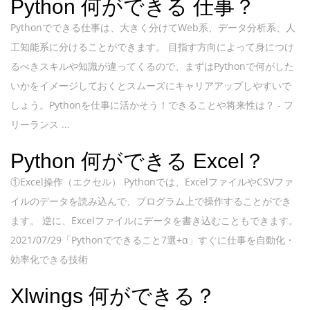
Python 何ができる 仕事？
Pythonでできる仕事は、大きく分けてWeb系、データ分析系、人
工知能系に分けることができます。 目指す方向によって身につけ
るべきスキルや知識が違ってくるので、まずはPythonで何がした
いかをイメージしておくとスムーズにキャリアアップしやすいで
しょう。Pythonを仕事に活かそう！できることや将来性は？ - フ
リーランス ...
Python 何ができる Excel？
①Excel操作（エクセル） Pythonでは、ExcelファイルやCSVファ
イルのデータを読み込んで、プログラム上で操作することができ
ます。 逆に、Excelファイルにデータを書き込むこともできます。
2021/07/29「Pythonでできること7選+α」すぐに仕事を自動化・
効率化できる技術
Xlwings 何ができる？