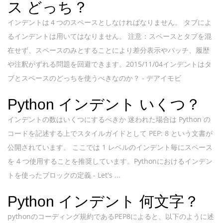
ス どっち？
インデントは４つのスペースとしなければなりません。 タブによ
るインデントは用いてはなりません。 注意：スペースとタブを混
在せず、スペースのみとすることにより差分表示やパッチ、履歴
や注釈がずれる問題を回避できます。2015/11/04インデントはタ
ブとスペースのどっちを使うべきなのか？ - デアイモビ
Python インデント いくつ？
インデントの数はいくつにするべきか 迷われた場合は Python の
コードを記述する上でスタイルガイドとして PEP: 8 という文書が
公開されています。 ここでは 1 レベルのインデント毎にスペース
を 4 つ使用することを推奨しています。Pythonにおけるインデン
トを使ったブロックの定義 - Let's ...
Python インデント 何文字？
pythonのコーディング規約であるPEP8によると、以下のように述