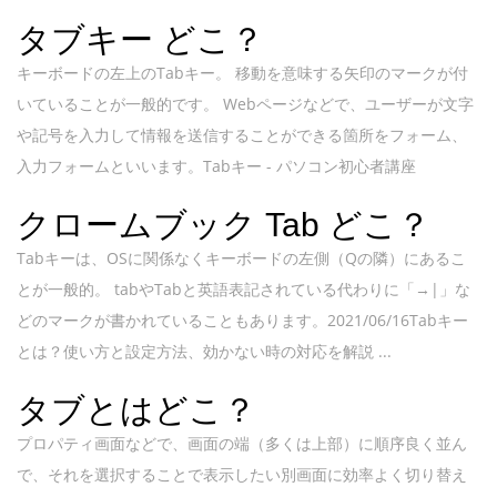
タブキー どこ？
キーボードの左上のTabキー。 移動を意味する矢印のマークが付
いていることが一般的です。 Webページなどで、ユーザーが文字
や記号を入力して情報を送信することができる箇所をフォーム、
入力フォームといいます。Tabキー - パソコン初心者講座
クロームブック Tab どこ？
Tabキーは、OSに関係なくキーボードの左側（Qの隣）にあるこ
とが一般的。 tabやTabと英語表記されている代わりに「→|」な
どのマークが書かれていることもあります。2021/06/16Tabキー
とは？使い方と設定方法、効かない時の対応を解説 ...
タブとはどこ？
プロパティ画面などで、画面の端（多くは上部）に順序良く並ん
で、それを選択することで表示したい別画面に効率よく切り替え