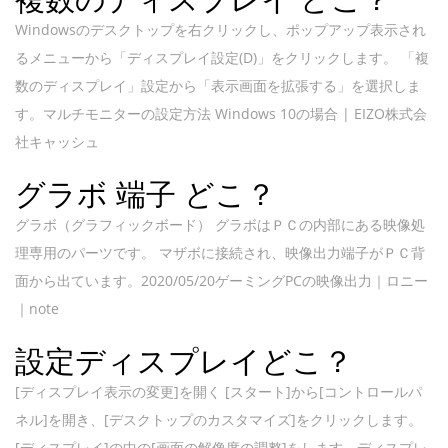
Windowsのデスクトップを右クリックし、ポップアップ表示され
るメニューから「ディスプレイ設定(D)」をクリックします。 「複
数のディスプレイ」設定から「表示画面を拡張する」を選択しま
す。マルチモニターの設定方法 Windows 10の場合 | EIZO株式会
社キャッシュ
グラボ 端子 どこ？
グラボ（グラフィックボード） グラボはＰＣの内部にある映像処
理専用のパーツです。 マザボに接続され、映像出力端子がＰＣ背
面から出ています。2020/05/20ゲーミングPCの映像出力｜ロニー
｜note
設定ディスプレイどこ？
[ディスプレイ表示の変更]を開く [スタート]から[コントロールパ
ネル]を開き、[デスクトップのカスタマイズ]をクリックします。
[ディスプレイ]の中の[画面の解像度の調整]をします。ディスプレ