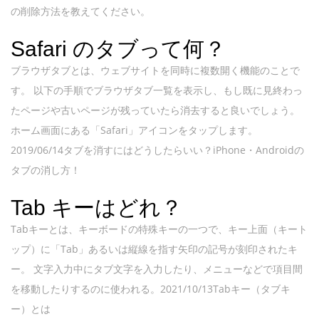
の削除方法を教えてください。
Safari のタブって何？
ブラウザタブとは、ウェブサイトを同時に複数開く機能のことで
す。 以下の手順でブラウザタブ一覧を表示し、もし既に見終わっ
たページや古いページが残っていたら消去すると良いでしょう。
ホーム画面にある「Safari」アイコンをタップします。
2019/06/14タブを消すにはどうしたらいい？iPhone・Androidの
タブの消し方！
Tab キーはどれ？
Tabキーとは、キーボードの特殊キーの一つで、キー上面（キート
ップ）に「Tab」あるいは縦線を指す矢印の記号が刻印されたキ
ー。 文字入力中にタブ文字を入力したり、メニューなどで項目間
を移動したりするのに使われる。2021/10/13Tabキー（タブキ
ー）とは