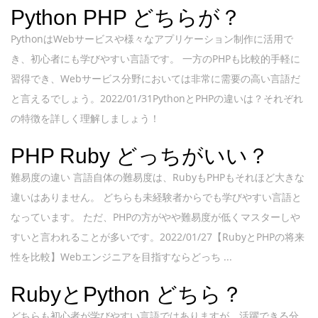
Python PHP どちらが？
PythonはWebサービスや様々なアプリケーション制作に活用で
き、初心者にも学びやすい言語です。 一方のPHPも比較的手軽に
習得でき、Webサービス分野においては非常に需要の高い言語だ
と言えるでしょう。2022/01/31PythonとPHPの違いは？それぞれ
の特徴を詳しく理解しましょう！
PHP Ruby どっちがいい？
難易度の違い 言語自体の難易度は、RubyもPHPもそれほど大きな
違いはありません。 どちらも未経験者からでも学びやすい言語と
なっています。 ただ、PHPの方がやや難易度が低くマスターしや
すいと言われることが多いです。2022/01/27【RubyとPHPの将来
性を比較】Webエンジニアを目指すならどっち ...
RubyとPython どちら？
どちらも初心者が学びやすい言語ではありますが、活躍できる分