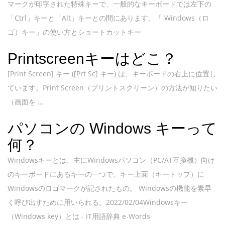
マークが印字された特殊キーで、一般的なキーボードでは左下の
「Ctrl」キーと「Alt」キーとの間にあります。「 Windows（ロ
ゴ）キー」の使い方とショートカットキー
Printscreenキーはどこ？
[Print Screen] キー ([Prt Sc] キー) は、キーボードの右上に位置し
ています。Print Screen（プリントスクリーン）の方法が知りたい
（画面を ...
パソコンの Windows キーって
何？
Windowsキーとは、主にWindowsパソコン（PC/AT互換機）向け
のキーボードにあるキーの一つで、キー上面（キートップ）に
Windowsのロゴマークが記されたもの。 Windowsの機能を素早
く呼び出すために用いられる。2022/02/04Windowsキー
（Windows key）とは - IT用語辞典 e-Words