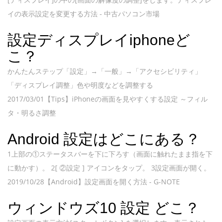
イの表示設定を変更する方法 - 中古パソコン市場
設定ディスプレイiphoneど
こ？
かんたんステップ「設定」→「一般」→「アクセシビリティ」
「ディスプレイ調整」色や明度などを調整する
2017/03/01【Tips】iPhoneの画面を見やすくする設定 ～フィル
タ・明るさ調整
Android 設定はどこにある？
1上部の①ステータスバーを下に下ろす（画面に触れたまま指を下
に動かす）。 2[ ②設定 ] アイコンをタップ。 3設定画面が開く。
2019/10/28【Android】設定画面を開く方法 - G-NOTE
ウィンドウズ10 設定 どこ？