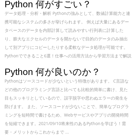
Python 何がすごい？
データ処理・分析・解析 Pythonの強みとして、数値計算能力と連
携可能なシステムの多さが挙げられます。 例えば大量にあるデー
タベースのデータを内部計算して読みやすい行列表に計算した
り、膨大なエクセルのデータを開かないで目的のデータのみ抽出
して別アプリにコピーしたりする柔軟なデータ処理が可能です。
Pythonでできること6選！仕事への活用方法から学習方法まで解説
Python 何が良いのか？
Pythonはソースコードが少ないという特徴があります。 C言語な
どの他のプログラミング言語と比べても比較的簡単に書け、見た
目もスッキリとしているので、誤字脱字や思わぬエラーの発生を
防げます。 また、ソースコードが少ないことで、簡単なプログラ
ミングを短時間で書けるため、Webサービスやアプリの開発時間
を短縮できます。2021/09/10将来性のあるPythonを学ぼう！需
要・メリットからこれからまで ...