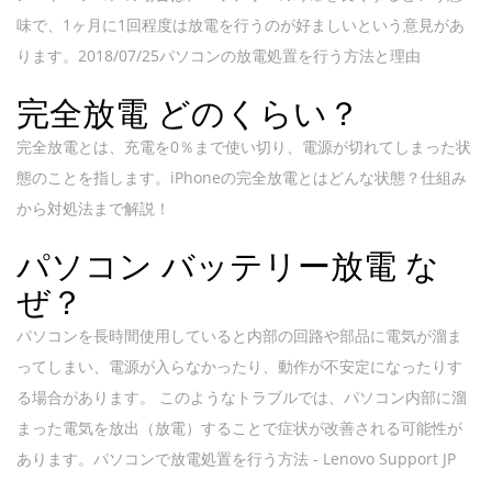
味で、1ヶ月に1回程度は放電を行うのが好ましいという意見があ
ります。2018/07/25パソコンの放電処置を行う方法と理由
完全放電 どのくらい？
完全放電とは、充電を0％まで使い切り、電源が切れてしまった状
態のことを指します。iPhoneの完全放電とはどんな状態？仕組み
から対処法まで解説！
パソコン バッテリー放電 な
ぜ？
パソコンを長時間使用していると内部の回路や部品に電気が溜ま
ってしまい、電源が入らなかったり、動作が不安定になったりす
る場合があります。 このようなトラブルでは、パソコン内部に溜
まった電気を放出（放電）することで症状が改善される可能性が
あります。パソコンで放電処置を行う方法 - Lenovo Support JP