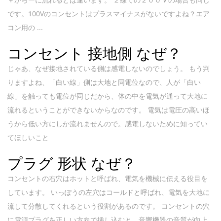
です。100Vのコンセントはプラスマイナスがないですよね？エア
コン用の ...
コンセント 接地側 なぜ？
じゃあ、なぜ接地されている側は感電しないのでしょう。 もう判
りますよね、「白い線」側は大地と同電位なので、人が「白い
線」を触っても電位が同じだから、体の中を電気が通って大地に
流れるということができないからなのです。 電気は電圧の高いほ
うから低い方にしか流れませんので。感電しないために知ってい
てほしいこと
プラグ 形状 なぜ？
コンセントの右穴はホットと呼ばれ、電気を機械に伝える役目を
しています。 いっぽうの左穴はコールドと呼ばれ、電気を大地に
流して分散してくれるという役割があるのです。 コンセントの穴
に電源プラグを正しい方向で挿し込むと、音響機器の音質が向上