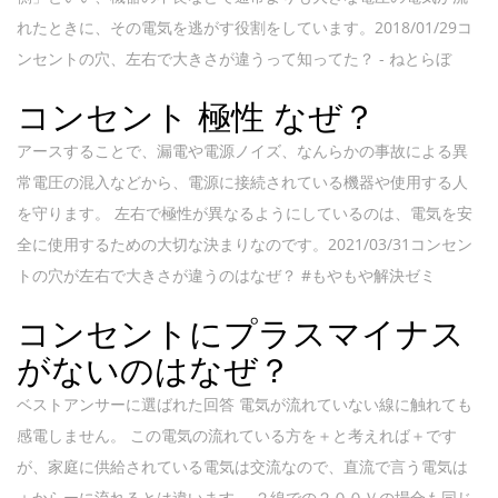
れたときに、その電気を逃がす役割をしています。2018/01/29コ
ンセントの穴、左右で大きさが違うって知ってた？ - ねとらぼ
コンセント 極性 なぜ？
アースすることで、漏電や電源ノイズ、なんらかの事故による異
常電圧の混入などから、電源に接続されている機器や使用する人
を守ります。 左右で極性が異なるようにしているのは、電気を安
全に使用するための大切な決まりなのです。2021/03/31コンセン
トの穴が左右で大きさが違うのはなぜ？ #もやもや解決ゼミ
コンセントにプラスマイナス
がないのはなぜ？
ベストアンサーに選ばれた回答 電気が流れていない線に触れても
感電しません。 この電気の流れている方を＋と考えれば＋です
が、家庭に供給されている電気は交流なので、直流で言う電気は
＋からーに流れるとは違います。 ２線での２００Ｖの場合も同じ