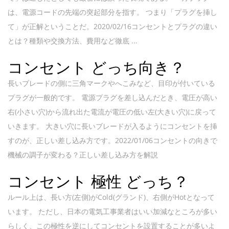
は、電源コードの先端の突起部分を指す。 つまり「プラグを挿し
て」が正解ということだ。2020/02/16コンセントとプラグの違い
とは？種類や交換方法、費用など徹底 ...
コンセント どっち向き？
長いブレードの側に三角マークやへこみなど、目印が付いている
プラグが一般的です。 電源プラグを差し込んだとき、電圧が高い
右(小さい穴)から流れ出た電流が電圧の低い左(大きい穴)に戻って
いきます。 大きい穴に長いブレードが入るようにコンセントを挿
すのが、正しい差し込み方です。2022/01/06コンセントの向きで
機械の調子が変わる？正しい差し込み方を解説
コンセント 極性 どっち？
ルール上は、長い方(左側)がCold(グランド)、右側がHotとなって
います。 ただし、日本の電気工事業者はいい加減なところが多い
らしく、この極性を逆にしてコンセントを設置することが多いよ