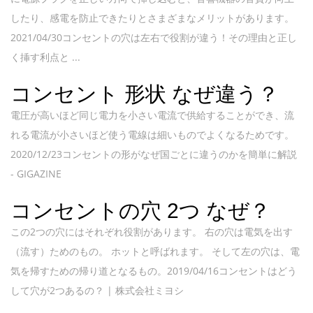
したり、感電を防止できたりとさまざまなメリットがあります。
2021/04/30コンセントの穴は左右で役割が違う！その理由と正し
く挿す利点と ...
コンセント 形状 なぜ違う？
電圧が高いほど同じ電力を小さい電流で供給することができ、流
れる電流が小さいほど使う電線は細いものでよくなるためです。
2020/12/23コンセントの形がなぜ国ごとに違うのかを簡単に解説
- GIGAZINE
コンセントの穴 2つ なぜ？
この2つの穴にはそれぞれ役割があります。 右の穴は電気を出す
（流す）ためのもの。 ホットと呼ばれます。 そして左の穴は、電
気を帰すための帰り道となるもの。2019/04/16コンセントはどう
して穴が2つあるの？ | 株式会社ミヨシ