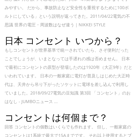
みやすい。 だから、事故防止など安全性を重視するために100ボ
ルトにしている」という説明が返ってきた。2011/04/22電気の不
思議 世界の電圧・周波数はなぜ違う｜NIKKEI STYLE
日本 コンセント いつから？
もしコンセントが世界基準で統一されていたら、さぞ便利だった
ことでしょうが、いまとなっては手遅れの感は否めません。 日本
で最初にコンセントの原型が登場したのは1920年（大正9年）だと
いわれています。 日本の一般家庭に電灯が普及しはじめた大正時
代は、天井から吊り下がったソケットに電球を差し込んで利用し
ていました。2018/09/27電気の豆知識 第3回 「コンセント」のお
はなし - JUMBOニュース ...
コンセントは何個まで？
回答 コンセントの個数はいくらでも作れます。 但し、一般家庭の
コンセントは1系統で最大で15Aまでです。 それ以上使用するとブ