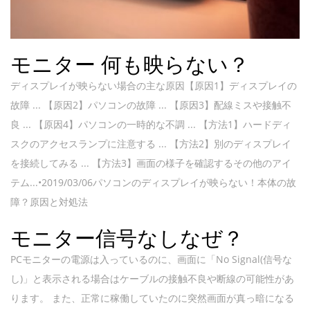
モニター 何も映らない？
ディスプレイが映らない場合の主な原因【原因1】ディスプレイの
故障 ... 【原因2】パソコンの故障 ... 【原因3】配線ミスや接触不
良 ... 【原因4】パソコンの一時的な不調 ... 【方法1】ハードディ
スクのアクセスランプに注意する ... 【方法2】別のディスプレイ
を接続してみる ... 【方法3】画面の様子を確認するその他のアイ
テム...•2019/03/06パソコンのディスプレイが映らない！本体の故
障？原因と対処法
モニター信号なしなぜ？
PCモニターの電源は入っているのに、画面に「No Signal(信号な
し)」と表示される場合はケーブルの接触不良や断線の可能性があ
ります。 また、正常に稼働していたのに突然画面が真っ暗になる