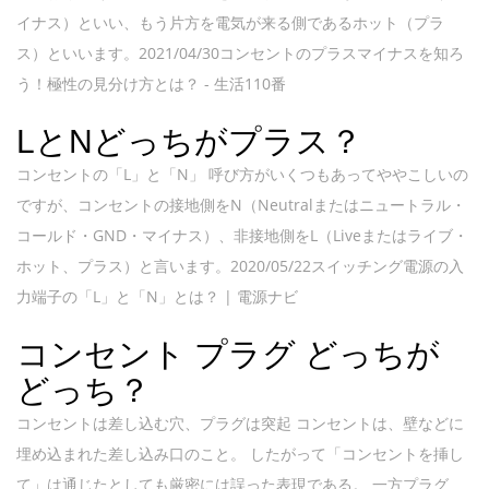
イナス）といい、もう片方を電気が来る側であるホット（プラ
ス）といいます。2021/04/30コンセントのプラスマイナスを知ろ
う！極性の見分け方とは？ - 生活110番
LとNどっちがプラス？
コンセントの「L」と「N」 呼び方がいくつもあってややこしいの
ですが、コンセントの接地側をN（Neutralまたはニュートラル・
コールド・GND・マイナス）、非接地側をL（Liveまたはライブ・
ホット、プラス）と言います。2020/05/22スイッチング電源の入
力端子の「L」と「N」とは？ | 電源ナビ
コンセント プラグ どっちが
どっち？
コンセントは差し込む穴、プラグは突起 コンセントは、壁などに
埋め込まれた差し込み口のこと。 したがって「コンセントを挿し
て」は通じたとしても厳密には誤った表現である。 一方プラグ