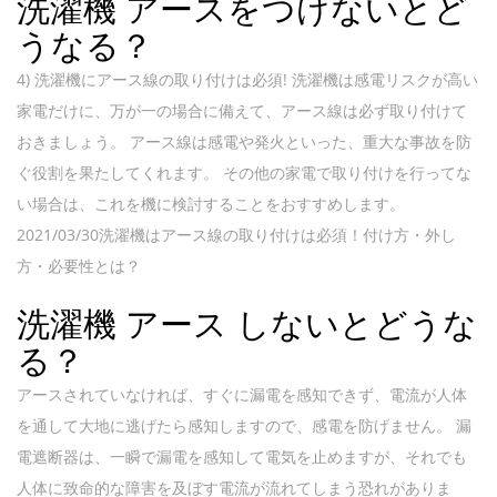
洗濯機 アースをつけないとど
うなる？
4) 洗濯機にアース線の取り付けは必須! 洗濯機は感電リスクが高い
家電だけに、万が一の場合に備えて、アース線は必ず取り付けて
おきましょう。 アース線は感電や発火といった、重大な事故を防
ぐ役割を果たしてくれます。 その他の家電で取り付けを行ってな
い場合は、これを機に検討することをおすすめします。
2021/03/30洗濯機はアース線の取り付けは必須！付け方・外し
方・必要性とは？
洗濯機 アース しないとどうな
る？
アースされていなければ、すぐに漏電を感知できず、電流が人体
を通して大地に逃げたら感知しますので、感電を防げません。 漏
電遮断器は、一瞬で漏電を感知して電気を止めますが、それでも
人体に致命的な障害を及ぼす電流が流れてしまう恐れがありま