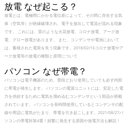
放電 なぜ起こる？
放電とは、電極間にかかる電位差によって、その間に存在する気
体（空気等）が絶縁破壊され、電子を放出して電流が流れる現象
です。 これには、雷のような火花放電、コロナ放電、アーク放
電、グロー放電があります。 また、コンデンサや電池において
は、蓄積された電荷を失う現象です。2018/02/16コロナ放電やア
ーク放電等の放電の種類と原理について
パソコン なぜ帯電？
パソコンは電子機器のため、普段どおり使用していても必ず内部
に帯電が発生します。 パソコンの電源ユニットには、安定した電
力を供給するために電気を溜め込むコンデンサという部品が搭載
されています。 パソコンを長時間使用しているとコンデンサの配
線や周辺に電気がたまり、帯電を引き起こします。2021/08/27パ
ソコンの帯電対策4選！頻繁に発生する原因や放電方法も解説！