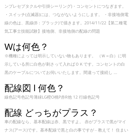
ンプレセプタクルや引掛シーリング)・コンセントにつなぎます。
・スイッチ(点滅器)には、つながないようにします。 ・非接地側電
線の色は、黒線(B：ブラック)で描きます。2014/11/22【第二種電
気工事士技能試験】接地側、非接地側の配線の問題
Wは何色？
※機種によっては明示していない物もあります。 （Ｗ＝白）に明
示している所に白色が刺さって入ればＯＫです。コンセントの白
黒のケーブルについてお伺いいたします。間違って接続し ...
配線図 l 何色？
線色記号色記号薄緑LG橙O桃P赤R他 12 行線色記号
配線 どっちがプラス？
車の配線なら、基本配線は赤、黒ですよ。 赤がプラスで黒がマイ
ナス(アース)です。基本配線で黒と白の事ですが - 教えて！ 住まい