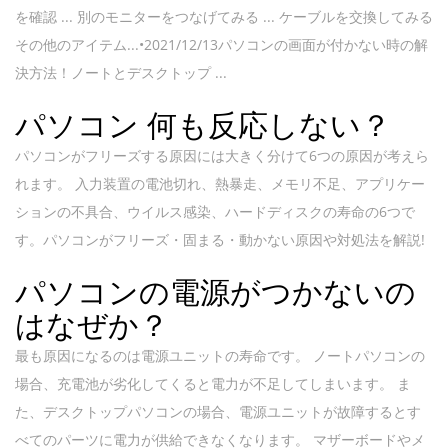
を確認 ... 別のモニターをつなげてみる ... ケーブルを交換してみる
その他のアイテム...•2021/12/13パソコンの画面が付かない時の解
決方法！ノートとデスクトップ ...
パソコン 何も反応しない？
パソコンがフリーズする原因には大きく分けて6つの原因が考えら
れます。 入力装置の電池切れ、熱暴走、メモリ不足、アプリケー
ションの不具合、ウイルス感染、ハードディスクの寿命の6つで
す。パソコンがフリーズ・固まる・動かない原因や対処法を解説!
パソコンの電源がつかないの
はなぜか？
最も原因になるのは電源ユニットの寿命です。 ノートパソコンの
場合、充電池が劣化してくると電力が不足してしまいます。 ま
た、デスクトップパソコンの場合、電源ユニットが故障するとす
べてのパーツに電力が供給できなくなります。 マザーボードやメ