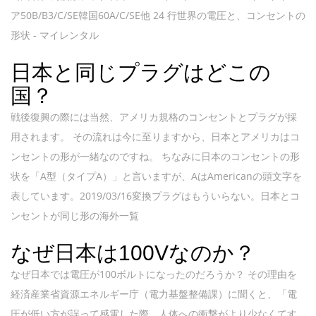
ア50B/B3/C/SE韓国60A/C/SE他 24 行世界の電圧と、コンセントの
形状 - マイレンタル
日本と同じプラグはどこの
国？
戦後復興の際には当然、アメリカ規格のコンセントとプラグが採
用されます。 その流れは今に至りますから、日本とアメリカはコ
ンセントの形が一緒なのですね。 ちなみに日本のコンセントの形
状を「A型（タイプA）」と言いますが、AはAmericanの頭文字を
表しています。2019/03/16変換プラグはもういらない。日本とコ
ンセントが同じ形の海外一覧
なぜ日本は100Vなのか？
なぜ日本では電圧が100ボルトになったのだろうか？ その理由を
経済産業省資源エネルギー庁（電力基盤整備課）に聞くと、「電
圧が低い方が誤って感電した際、人体への衝撃がより少なくてす