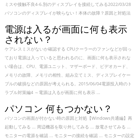
ミスや接触不良4-6.別のディスプレイを接続してみる2022/03/28
パソコンのディスプレイが映らない！本体の故障？原因と対処法
電源は入るが画面に何も表示
されない？
ケアレスミスがないか確認する CPUクーラーのファンなどが回っ
ており電源は入っていると思われるのに、画面に何も表示されな
い場合は、CPU、電源ユニット、マザーボード、ビデオカード、
メモリの故障、メモリの相性、組み立てミス、ディスプレイケー
ブルの破損などの原因が考えられる。2015/06/04電源投入時のト
ラブル対策編4 ～電源は入るが画面に何も表示 ...
パソコン 何もつかない？
パソコンの画面が付かない時の原因と対処【Windows共通編】再
起動してみる ... 周辺機器を取り外してみる ... 放電させてみる ...
モニターの電源を確認 ... モニターの接続を確認 ... モニターの設定