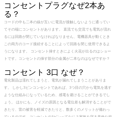
コンセントプラグなぜ2本あ
る？
コードの中も二本の線が互いに電流が接触しないように通ってい
てその端にコンセントがあります。 直流でも交流でも電気が流れ
るには回路が閉じていなければなりません、電機器具が動くとき
この両方のコード接続することによって回路を閉じ使用できるよ
うになります。 コンセント挿すときによく火花が出るのはショー
トです。コンセントの挿す部分の金属が二本なのはなぜですか？
コンセント 3口 なぜ？
電化製品は濡れてしまうと、電気が漏れてしまうことがありま
す。 しかし3ピンコンセントであれば、3つ目の穴から電気を逃す
ような仕組みになっているため、感電を避けることができるでし
ょう。 ほかにも、ノイズの原因となる電位差も解消することがで
きたり、雷の被害を軽減できたりと、数多くのメリットが備わっ
ているのです。コンセントの3ピンってなに？家族を守る意外な役