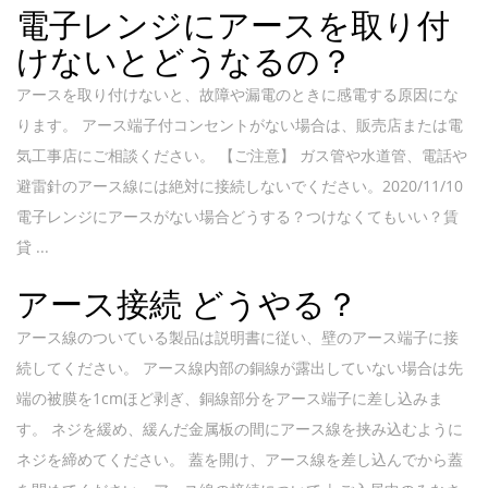
電子レンジにアースを取り付
けないとどうなるの？
アースを取り付けないと、故障や漏電のときに感電する原因にな
ります。 アース端子付コンセントがない場合は、販売店または電
気工事店にご相談ください。 【ご注意】 ガス管や水道管、電話や
避雷針のアース線には絶対に接続しないでください。2020/11/10
電子レンジにアースがない場合どうする？つけなくてもいい？賃
貸 ...
アース接続 どうやる？
アース線のついている製品は説明書に従い、壁のアース端子に接
続してください。 アース線内部の銅線が露出していない場合は先
端の被膜を1cmほど剥ぎ、銅線部分をアース端子に差し込みま
す。 ネジを緩め、緩んだ金属板の間にアース線を挟み込むように
ネジを締めてください。 蓋を開け、アース線を差し込んでから蓋