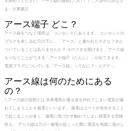
を閉めてください。アース線の接続について | ご入居中のみなさ
ま - 大東建託
アース端子 どこ？
アース線をつなぐ場所は、コンセントにあります。 コンセントの
プラグを差し込む穴の下に、「アース」と書かれた小さなフタが
ついていることはありませんか？ そのフタを開けると、アース線
をつなぐことができる「アース端子（たんし）」が出てきます。
電源プラグについている「アース線」ってなに？ - エグチ ...
アース線は何のためにある
の？
1.アース線の役割とは 本来電気が通る道を外れてしまい電気が漏
れてしまうことを漏電といいます。 漏電はコードが劣化すること
で起こることが多く、漏電に気づかず触れてしまい感電する危険
性も。 アース線は万が一漏電が起こった際に電流を地面に逃がし