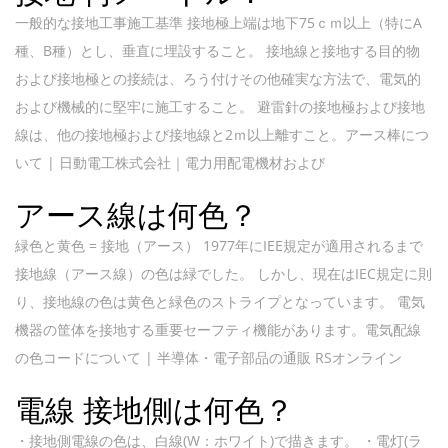
一般的な接地工事施工基準 接地極上端は地下75ｃｍ以上（特にA
種、B種）とし、垂直に埋設すること。 接地線と接地する目的物
および接地極との接続は、ろう付けその他確実な方法で、電気的
および機械的に堅牢に施工すること。 避雷針の接地極および接地
線は、他の接地極および接地線と2ｍ以上離すこと。アース棒につ
いて | 日動電工株式会社｜電力用配電機材および
アース線は何色？
緑色と黄色 = 接地（アース） 1977年にIEE規定が適用されるまで
接地線（アース線）の色は緑でした。 しかし、現在はIEC規定に則
り、接地線の色は黄色と緑色のストライプとなっています。 電気
機器の筐体を接地する重要セーフティ機能があります。電気配線
の色コードについて | 半導体・電子部品の通販 RSオンライン
電線 接地側は何色？
・接地側電線の色は、白線(W：ホワイト)で描きます。 ・電灯(ラ