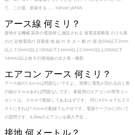
て。この度、新築する ... - Yahoo! JAPAN
アース線 何ミリ？
接地する機械 器具の電源側 に施設される 過電流遮断器 のうち最
小の 定格電流の 容量接 地 線 の 太 さ一 般 の 場 合50A以下2mm
以上 3.5mm2以上100A以下2.6mm以上5.5mm2以上200A以下
14mm2以上他 8 行接地線の太さ表・種類
エアコン アース 何ミリ？
アース線の1.6ｍｍは問題ないですよ。 実際に電気が流れる白と黒
の線が２ｍｍあれば問題ないです。 家庭用のエアコンの専用コン
セントは、２ｍｍで配線してあるはずです。 同じ4.0ｋｗでも２０
０Ｖにすれば1.6ｍｍの配線でも十分です。電源ケーブルに付いて
の質問です。4.0kwのエアコンを購入予定 ...
接地 何メートル？