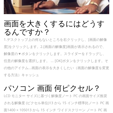
画面を大きくするにはどうす
るんですか？
1.デスクトップ上の何もないところを右クリックし、[画面の解像
度]をクリックします。2.[画面の解像度]画面が表示されるので、
解像度の▼ボタンをクリックします。スライダーをドラッグし、
任意の解像度を選択します。 ... [OK]ボタンをクリックします。そ
の他のアイテム...画面の表示を大きくしたい（画面の解像度を変更
する方法）キャッシュ
パソコン 画面 何ピクセル？
LCD モニター サイズに基づく解像度ノート PC の画面サイズ推奨
される解像度 (ピクセル単位)13 から 15 インチ標準比ノート PC 画
面1400 × 105013 から 15 インチ ワイドスクリーン ノート PC 画