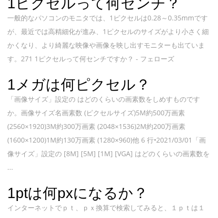
1ピクセルって何センチ？
一般的なパソコンのモニタでは、1ピクセルは0.28～0.35mmです
が、最近では高精細化が進み、1ピクセルのサイズがより小さく細
かくなり、より綺麗な映像や画像を映し出すモニターも出ていま
す。271 1ピクセルって何センチですか？ - フェローズ
1メガは何ピクセル？
「画像サイズ」設定の はどのくらいの画素数をしめすものです
か。画像サイズ名画素数 (ピクセルサイズ)5M約500万画素
(2560×1920)3M約300万画素 (2048×1536)2M約200万画素
(1600×1200)1M約130万画素 (1280×960)他 6 行•2021/03/01「画
像サイズ」設定の [8M] [5M] [1M] [VGA] はどのくらいの画素数を
...
1ptは何pxになるか？
インターネットでｐｔ、ｐｘ換算で検索してみると、１ｐｔは１