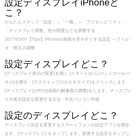
設定ディスプレイiPhoneど
こ？
かんたんステップ「設定」→「一般」→「アクセシビリティ」
「ディスプレイ調整」色や明度などを調整する
2017/03/01【Tips】iPhoneの画面を見やすくする設定 ～フィル
タ・明るさ調整
設定ディスプレイどこ？
[ディスプレイ表示の変更]を開く [スタート]から[コントロールパ
ネル]を開き、[デスクトップのカスタマイズ]をクリックします。
[ディスプレイ]の中の[画面の解像度の調整]をします。ディスプレ
イの表示設定を変更する方法 - 中古パソコン市場
設定のディスプレイどこ？
ディスプレイ設定を変更するスマートフォンの設定アプリを開き
ます。[ディスプレイ] をタップします。変更する設定をタップし