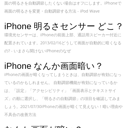
面の明るさを自動調節したくない場合はオフにします。iPhoneで
画面の明るさを変更・自動調節する方法 - iPod Wave
iPhone 明るさセンサー どこ？
環境光センサーは、iPhoneの前面上部、通話用スピーカー付近に
配置されています。2013/02/16どうして画面が自動的に暗くなる
の? - いまさら聞けないiPhoneのなぜ
iPhone なんか画面暗い？
iPhoneの画面が暗くなってしまうときは、自動調節が有効になっ
ているのかもしれません。 自動調節機能が有効になっているか
は、「設定」「アクセシビリティ」「画面表示とテキストサイ
ズ」の順に選択し、「明るさの自動調節」の項目を確認してみま
しょう。2021/07/30iPhoneの画面が暗くて見えない！暗い理由や
不具合の改善方法