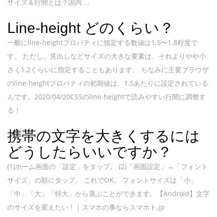
サイズ＆行間とは？国内 ...
Line-height どのくらい？
一般にline-heightプロパティに指定する数値は1.5〜1.8程度で
す。 ただし、見出しなどサイズの大きな要素は、それよりやや小
さく1.2くらいに指定することもあります。 ちなみに主要ブラウザ
のline-heightプロパティの初期値は、1.5あたりに設定されている
んです。2020/04/20CSSのline-heightで読みやすい行間に調整す
る！
携帯の文字を大きくするには
どうしたらいいですか？
(1)ホーム画面の「設定」をタップ。 (2)「画面設定」→「フォント
サイズ」の順にタップ。 これでOK。 フォントサイズは「小」
「中」「大」「特大」から選ぶことができます。【Android】文字
のサイズを変えたい！｜スマホの事ならスマホト.jp