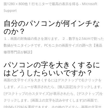
面1280 × 800他 1 行モニターで最高の表示を得る - Microsoft
Support
自分のパソコンが何インチな
のか？
１．画面の対角線の長さを測ります。 ２．数字を2.54cmで割った
数値がモニタインチです。PCモニタの画面サイズの調べ方【液晶
修理専門店が解説】
パソコンの字を大きくするに
はどうしたらいいですか？
画面の文字サイズを大きくするにはデスクトップで右クリックを
します。メニューが表示されたら、[個人設定]をクリックします。
[デスクトップのカスタマイズ]が表示されたら、[デスクトップ]を
クリックします。[画面上の文字を読みやすくします]の画面で、
[中(M)-125%]を選択できます。その他のアイテム...画面の文字サ