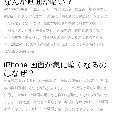
なんか画面が暗い？
Androidの場合 「設定」から「表示の設定」に進み「明るさの自
動調節」をタップします。 最後に「明るさの自動調整」をオフに
したら完了です。 なお、画面の明るさを手動で調整する際は、
「明るさのレベル」をタップし、画面内の「輝度を調節するバ
ー」を左右に動かせば、自分好みの画面の明るさに調節できま
す。2022/01/13スマホの画面が暗い原因はなに？対処法も解説
【Android/iPhone】
iPhone 画面が急に暗くなるの
はなぜ？
画面設定上の【明るさの自動調節】が原因 iPhoneの設定で【明る
さの自動調節】という機能があります。 この機能は周りの明るさ
に応じてiPhoneの画面の明るさを自動で調節してくれる機能にな
ります。 例えば、夜などで周りが暗い環境になればiPhoneの画面
が暗くなります。iPhoneの画面が急に少しだけ暗くなるって故