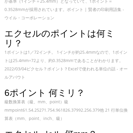
が基準（1インチ＝25.4mm）となっていて、1ポイント＝
0.3528mmが採用されています。ポイント | 賢者の印刷用語集 -
ウイル・コーポレーション
エクセルのポイントは何ミ
リ？
1ポイントは1／72インチ。 1インチが約25.4mmなので、1ポイン
トは25.4mm÷72より、約0.3528mmであることがわかります。
2022/03/04ピクセル？ポイント？Excelで使われる単位の話 - オー
ルアバウト
6ポイント 何ミリ？
級数換算表（級、mm、point）級
mmpoint61.54.25271.754.961826.37992.256.379他 21 行単位換
算表（mm、point、inch、級）