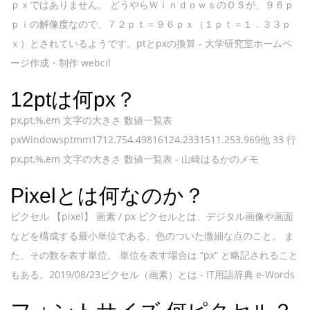
ｐｘではありません。 どうやらＷｉｎｄｏｗｓのＯＳが、９６ｐ
ｐｉの解像度なので、７２ｐｔ＝９６ｐｘ（１ｐｔ＝１．３３ｐ
ｘ）とされているようです。ptとpxの換算 - 大学研究室ホームペ
ージ作成・制作 webcil
12ptは何px？
px,pt,%,em 文字の大きさ 数値一覧表
pxWindowsptmm1712.754.49816124.2331511.253.969他 33 行
px,pt,%,em 文字の大きさ 数値一覧表 - 山崎はるかのメモ
Pixelとは何なのか？
ピクセル 【pixel】 画素 / px ピクセルとは、デジタル画像や画面
などを構成する最小単位である、色のついた微細な点のこと。 ま
た、その数を表す単位。 単位を表す場合は “px” と略記されること
もある。2019/08/23ピクセル（画素）とは - IT用語辞典 e-Words