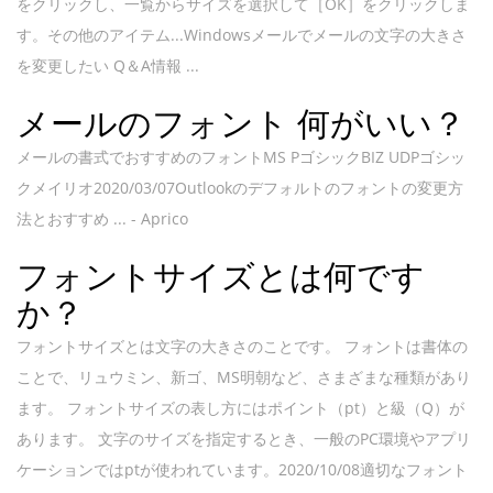
をクリックし、一覧からサイズを選択して［OK］をクリックしま
す。その他のアイテム...Windowsメールでメールの文字の大きさ
を変更したい Q＆A情報 ...
メールのフォント 何がいい？
メールの書式でおすすめのフォントMS PゴシックBIZ UDPゴシッ
クメイリオ2020/03/07Outlookのデフォルトのフォントの変更方
法とおすすめ ... - Aprico
フォントサイズとは何です
か？
フォントサイズとは文字の大きさのことです。 フォントは書体の
ことで、リュウミン、新ゴ、MS明朝など、さまざまな種類があり
ます。 フォントサイズの表し方にはポイント（pt）と級（Q）が
あります。 文字のサイズを指定するとき、一般のPC環境やアプリ
ケーションではptが使われています。2020/10/08適切なフォント