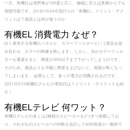
一方、有機ELは視野角が180度と広く、極端に言えば真横からでも
視聴可能です。2018/10/24今流行りの「有機EL」メリット・デメ
リットは？液晶とは何が違うのか
有機EL 消費電力 なぜ？
白く発光する有機ELパネルと、カラーフィルターという部品を組
み合わせ、カラーの映像を映します。 しかし、光がカラーフィル
ターを通過すると、輝度が30%以下まで下がってしまうのです。
そのため、液晶よりも大幅に輝度を上げないと、画面が暗くなっ
てしまいます。 結果として、多くの電力が消費されるのです。
2021/03/10有機ELテレビの電気代は？メリット・デメリットも紹
介！
有機ELテレビ 何ワット？
有機ELテレビの多くは2種類のスピーカーを2つずつ搭載してお
り、それぞれのスピーカーのW数を合計して40W前後が一般的で