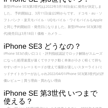
新型iPhone SE3(第3世代)は2022年3月18日(金)に発売が決定しま
した。 予約開始は、3月11日(金)22時からです。 ドコモ・au・ソ
フトバンク・楽天モバイル・UQモバイル・ワイモバイルもApple
と同じ予約開始日・発売日になりました。新型iPhone SE3(第3世
代)発売日は3月18日！価格・カメラ ...
iPhone SE3 どうなの？
iPhone SE3の良い口コミ・評判指紋認証でロック解除がスムーズ
になった処理速度が速くてサクサク動く本体が小さく軽くて持ち
やすいポートレートモードが使えて撮影が楽しいスターライト/ミ
ッドナイトカラーがおしゃれ2022/04/01iPhone SE3(第3世代)の評
価レビュー｜買う理由・買わない理由
iPhone SE 第3世代 いつまで
使える？