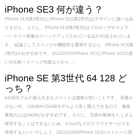
iPhone SE3 何が違う？
iPhone SE3(第3世代)とiPhone SE2(第2世代)はデザインに違いはあ
りません。 ただし、iPhone SE3(第3世代)はプロセッサやカメラ、
バッテリー容量がスペックアップされているほか5G化されていま
す。 結論としてスペックや機能性を重視するなら、iPhone SE3(第
3世代)がおすすめです。2022/03/23iPhone SE3とiPhone SE2の違
いを比較！スペック性能などから ...
iPhone SE 第3世代 64 128 ど
っち？
64GBモデルの最も大きなメリットは価格が安いことです。 容量が
少ない分、128GBや256GBモデルより安く購入できるので、価格
重視の人は64GBがおすすめです。 ただし、写真や動画をたくさん
保存することはできないため、iCloudなどのクラウドサービスを
併用するといいでしょう。2022/03/09iPhone SE3のストレージ容