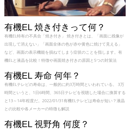
有機EL 焼き付きって何？
有機EL特有の不具合「焼き付き」 焼き付きとは、「画面に残像が
出現して消えない」「画面全体の色が赤や黄色に焼けて見える」
など、画面の表示機能を損ねてしまう症状のことを指します。有
機ELと液晶を比較！特徴や画面焼き付きの原因と5つの対策法
有機EL 寿命 何年？
有機ELテレビの寿命は、一般的に約3万時間といわれている。 3万
時間というと、1日6時間、365日テレビを視聴した場合に換算する
と13～14年程度だ。2022/01/31有機ELテレビは寿命が短い？液晶
との比較や各メーカーの特徴も解説
有機EL 視野角 何度？