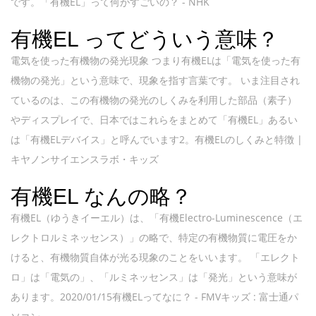
です。「有機EL」って何がすごいの？ - NHK
有機EL ってどういう意味？
電気を使った有機物の発光現象 つまり有機ELは「電気を使った有
機物の発光」という意味で、現象を指す言葉です。 いま注目され
ているのは、この有機物の発光のしくみを利用した部品（素子）
やディスプレイで、日本ではこれらをまとめて「有機EL」あるい
は「有機ELデバイス」と呼んでいます2。有機ELのしくみと特徴 |
キヤノンサイエンスラボ・キッズ
有機EL なんの略？
有機EL（ゆうきイーエル）は、「有機Electro-Luminescence（エ
レクトロルミネッセンス）」の略で、特定の有機物質に電圧をか
けると、有機物質自体が光る現象のことをいいます。 「エレクト
ロ」は「電気の」、「ルミネッセンス」は「発光」という意味が
あります。2020/01/15有機ELってなに？ - FMVキッズ : 富士通パ