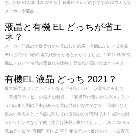
す。2020/12/08【2022年版】有機ELテレビのおすすめ10選！人気
メーカーや液晶 ...
液晶と有機 EL どっちが省エ
ネ？
メーカー記載の消費電力から算出した結果、有機ELテレビは液晶
テレビの約1.5倍の電気代がかかるとわかりました。2021/09/30有
機ELテレビと液晶の電気代を比較！電気代が高いのはどっち？
有機EL 液晶 どっち 2021？
最大輝度はバックライトがある「液晶テレビ」が非常に有利で
「有機ELテレビ」の最大の弱点。 「有機ELは暗いからダメ」とい
うのはまた別の理由があって実は勘違いなのですが、間違いなく
最大の明るさという点に関しては液晶の方が有利です！ 昼間の明
るいリビングなどで使う場合は液晶が良いでしょう。2021/06/05
液晶テレビ vs 有機ELテレビ 2021年モデルの選び方は ... - 山賀電