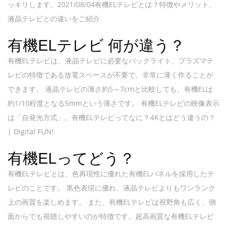
ッキリします。2021/08/04有機ELテレビとは？特徴やメリット、
液晶テレビとの違いをご紹介
有機ELテレビ 何が違う？
有機ELテレビは、液晶テレビに必要なバックライト、プラズマテ
レビの特徴である放電スペースが不要で、非常に薄く作ることが
できます。 液晶テレビの薄さ約5～7cmと比較しても、有機ELは
約1/10程度となる5mmという薄さです。 有機ELテレビの映像表示
は「自発光方式」。有機ELテレビってなに？4Kとはどう違うの？
| Digital FUN!
有機ELってどう？
有機ELテレビとは、色再現性に優れた有機ELパネルを採用したテ
レビのことです。 黒色表現に優れ、液晶テレビよりもワンランク
上の画質を楽しめます。 また、有機ELテレビは視野角も広く、側
面からでも視聴しやすいのが特徴です。超高画質な有機ELテレビ