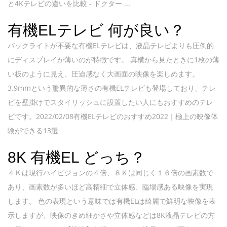
と4Kテレビの違いを比較 - ドクター ...
有機ELテレビ 何が良い？
バックライトが不要な有機ELテレビは、液晶テレビよりも圧倒的
にディスプレイが薄いのが特徴です。 真横から見たときに1枚の薄
い板のように見え、圧迫感なく大画面の映像を楽しめます。
3.9mmという驚異的な薄さの有機ELテレビも登場しており、テレ
ビを壁掛けでスタイリッシュに設置したい人にもおすすめのテレ
ビです。2022/02/08有機ELテレビのおすすめ2022｜極上の映像体
験ができる13選
8K 有機EL どっち？
４Ｋは現行ハイビジョンの４倍、８Ｋは同じく１６倍の画素数で
あり、画素数が多いほど高精細で立体感、臨場感ある映像を実現
します。 色の表現という意味では有機ELは綺麗で鮮明な映像を表
示しますが、映像のきめ細かさや立体感などは8K液晶テレビの方