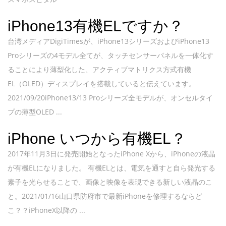
iPhone13有機ELですか？
台湾メディアDigiTimesが、iPhone13シリーズおよびiPhone13
Proシリーズの4モデル全てが、タッチセンサーパネルを一体化す
ることにより薄型化した、アクティブマトリクス方式有機
EL（OLED）ディスプレイを搭載していると伝えています。
2021/09/20iPhone13/13 Proシリーズ全モデルが、オンセルタイ
プの薄型OLED ...
iPhone いつから有機EL？
2017年11月3日に発売開始となったiPhone Xから、iPhoneの液晶
が有機ELになりました。 有機ELとは、電気を通すと自ら発光する
素子を光らせることで、画像と映像を表現できる新しい液晶のこ
と。2021/01/16山口県防府市で最新iPhoneを修理するならど
こ？？iPhoneX以降の ...