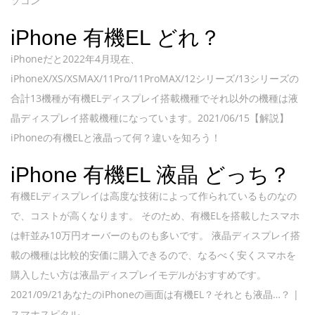
ソコン
iPhone 有機EL どれ？
iPhoneだと2022年4月現在、
iPhoneX/XS/XSMAX/11Pro/11ProMAX/12シリーズ/13シリーズの
合計13機種が有機ELディスプレイ搭載機種でそれ以外の機種は液
晶ディスプレイ搭載機種になっています。2021/06/15【解説】
iPhoneの有機ELと液晶って何？違いを知ろう！
iPhone 有機EL 液晶 どっち？
有機ELディスプレイは高度な技術によって作られているものなの
で、コストが高くなります。 そのため、有機ELを搭載したスマホ
は軒並み10万円オーバーのものも多いです。 液晶ディスプレイ搭
載の機種は比較的安価に購入できるので、なるべく安くスマホを
購入したい方は液晶ディスプレイモデルがおすすめです。
2021/09/21あなたのiPhoneの画面は有機EL？それとも液晶…？ |
スマホスピタル