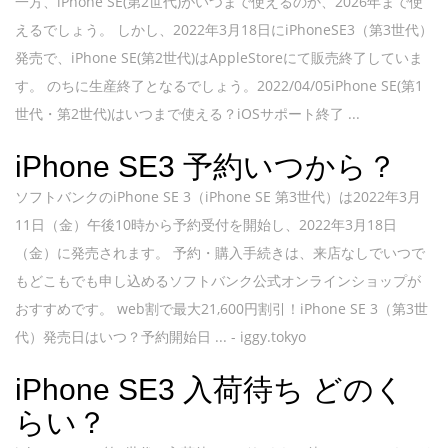
一方、iPhone SE(第2世代)がいつまで使えるのか、2026年まで使
えるでしょう。 しかし、2022年3月18日にiPhoneSE3（第3世代）
発売で、iPhone SE(第2世代)はAppleStoreにて販売終了していま
す。 のちに生産終了となるでしょう。2022/04/05iPhone SE(第1
世代・第2世代)はいつまで使える？iOSサポート終了 ...
iPhone SE3 予約いつから？
ソフトバンクのiPhone SE 3（iPhone SE 第3世代）は2022年3月
11日（金）午後10時から予約受付を開始し、2022年3月18日
（金）に発売されます。 予約・購入手続きは、来店なしでいつで
もどこもでも申し込めるソフトバンク公式オンラインショップが
おすすめです。 web割で最大21,600円割引！iPhone SE 3（第3世
代）発売日はいつ？予約開始日 ... - iggy.tokyo
iPhone SE3 入荷待ち どのく
らい？