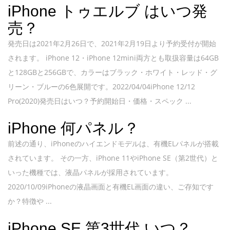
iPhone トゥエルブ はいつ発
売？
発売日は2021年2月26日で、2021年2月19日より予約受付が開始
されます。 iPhone 12・iPhone 12mini両方とも取扱容量は64GB
と128GBと256GBで、カラーはブラック・ホワイト・レッド・グ
リーン・ブルーの6色展開です。2022/04/04iPhone 12/12
Pro(2020)発売日はいつ？予約開始日・価格・スペック ...
iPhone 何パネル？
前述の通り、iPhoneのハイエンドモデルは、有機ELパネルが搭載
されています。 その一方、iPhone 11やiPhone SE（第2世代）と
いった機種では、液晶パネルが採用されています。
2020/10/09iPhoneの液晶画面と有機EL画面の違い、ご存知です
か？特徴や ...
iPhone SE 第3世代 いつ？