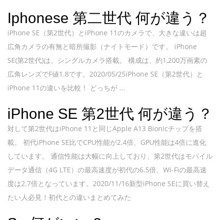
Iphonese 第二世代 何が違う？
iPhone SE（第2世代）とiPhone 11のカメラで、大きな違いは超
広角カメラの有無と暗所撮影（ナイトモード）です。 iPhone
SE(第2世代)は、シングルカメラ搭載。 構成は、約1,200万画素の
広角レンズでF値1.8です。2020/05/25iPhone SE（第2世代）と
iPhone 11の違いを比較！ どっちが ...
iPhone SE 第2世代 何が違う？
対して第2世代はiPhone 11と同じApple A13 Bionicチップを搭
載。 初代iPhone SE比でCPU性能が2.4倍、GPU性能は4倍に進化
しています。 通信性能は大幅に向上しており、第2世代はモバイル
データ通信（4G LTE）の最高速度が初代の6.5倍、Wi-Fiの最高速
度は2.7倍となっています。2020/11/16新型iPhone SEに買い替え
たい人必見！初代との違いまとめてみた