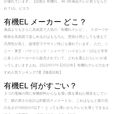
が優れています。【比較】有機EL、4K･8K液晶テレビ買うならど
れ？LG、ビエラ
有機EL メーカー どこ？
液晶よりもさらに高画質で人気の「有機ELテレビ」。 スポーツや
映画を高画質で楽しめるのはもちろん、壁掛け用としても使えて
汎用性が高く、超薄型でデザイン性にも優れています。 ただ、ソ
ニー・東芝・パナソニック・シャープ・ハイセンス・LGなど非常
に多くのメーカーから販売されていて、どれを選んだらいいか迷
ってしまいますよね。2022/01/19【2022年】有機ELテレビのおす
すめ人気ランキング7選【徹底比較】
有機EL 何がすごい？
２つの電極の間に有機材料からなる薄い膜を重ねた構造をしてい
て、膜の厚さの合計は約数百ナノメートル。 これはなんと髪の毛
の太さの100分の1以下！ とっても薄いからテレビを薄くできるん