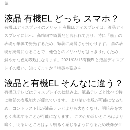
気
液晶 有機EL どっち スマホ？
有機ELディスプレイのメリット 有機ELディスプレイは、液晶ディ
スプレイに比べ、高精細で綺麗だと言われており、特に「黒」の
表現が単体で発光するため、顕著に綺麗さが分かります。 黒の表
現が綺麗になることで、他色とのメリハリがはっきり付くため、
鮮やかな色彩表現になります。2021/08/13有機ELと液晶ディスプ
レイの違い、知ってますか？特徴や強みを ...
液晶と有機EL そんなに違う？
有機ELテレビはディスプレイの仕組み上、液晶テレビと比べて特
に暗部の表現能力が優れています。 より暗い表現が可能になるた
め、コントラスト比が液晶テレビよりも大きくなり、明暗差を大
きく表現することが可能になります。 このため暗いところはより
暗く、明るいところはより明るく感じるようになるため映像がク