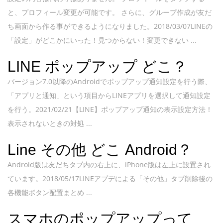
と、プロフィール変更が可能です。 さらに、グループ作成が友だ
ち画面から作る事ができるようになりました。2018/03/07LINEの
「設定」がどこかにいった！見つからない！変更できない ...
LINE ポップアップ どこ？
バージョン7.0以降のAndroidでポップアップ通知設定を行う際、
「アプリと通知」という項目からLINEアプリを選択して通知設定
を行う。2021/02/21【LINE】ポップアップ通知の表示設定方法！
表示されないときの対処 ...
Line その他 どこ Android？
Android版は友だちタブ内の右上に、iPhone版は左上に設置され
ています。2018/05/17LINEアプデによる「その他」タブ削除後の
各機能ボタン配置まとめ ...
スマホのポップアップって