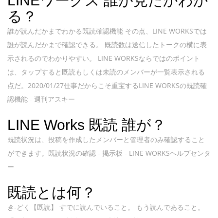
LINEワークス 誰が見たかわか
る？
誰が読んだかまでわかる既読確認機能 その点、LINE WORKSでは
誰が読んだかまで確認できる。 既読数は送信したトークの横に表
示されるのでわかりやすい。 LINE WORKSならではのポイント
は、タップすると既読もしくは未読のメンバーが一覧表示される
点だ。2020/01/27仕事だからこそ重宝するLINE WORKSの既読確
認機能 - 週刊アスキー
LINE Works 既読 誰が？
既読状況は、投稿を作成したメンバーと管理者のみ確認すること
ができます。既読状況の確認 - 掲示板 - LINE WORKSヘルプセンタ
ー
既読とは何？
き‐どく【既読】 すでに読んでいること。 もう読んであること。