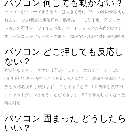
パソコン 何しても動かない？
パソコンがフリーズする原因には大きく分けて6つの原因が考えら
れます。 入力装置の電池切れ、熱暴走、メモリ不足、アプリケー
ションの不具合、ウイルス感染、ハードディスクの寿命の6つで
す。パソコンがフリーズ・固まる・動かない原因や対処法を解説!
パソコン どこ押しても反応し
ない？
強制的なシャットダウン 上記の「リセットの方法 1」で、 Ctrl +
Shift + Esc キー を押しても反応が無い場合は、本体の電源スイッ
チを 5 秒程度押し続けます。 こうすることで、PC 自体を強制的
にシャットダウンさせることができます。PC が反応しなくなった
時の対応
パソコン 固まった どうしたら
いい？