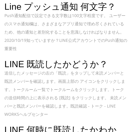
Line プッシュ通知 何文字？
Push通知配信で設定できる文字数は100文字程度です。 ユーザー
のスマホ通知欄は、さまざまなアプリ通知で埋め尽くされている
ため、他の通知と差別化することを意識しなければなりません。
2020/10/19知っていますか？LINE公式アカウントでのPush通知の
重要性
LINE 既読したかどうか？
送信したメッセージの左の「既読」をタップして未読メンバーと
既読メンバーを確認します。画面上部の アイコンをクリックしま
す。トークルーム一覧でトークルームをクリックします。トーク
の送信時間の上に表示される [既読] をクリックします。 未読メン
バーと既読メンバーを確認します。既読確認 - トーク - LINE
WORKSヘルプセンター
LINE 何時に既読したかわか