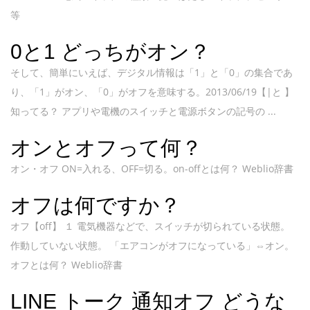
等
0と1 どっちがオン？
そして、簡単にいえば、デジタル情報は「1」と「0」の集合であ
り、「1」がオン、「0」がオフを意味する。2013/06/19【|と 】
知ってる？ アプリや電機のスイッチと電源ボタンの記号の ...
オンとオフって何？
オン・オフ ON=入れる、OFF=切る。on-offとは何？ Weblio辞書
オフは何ですか？
オフ【off】 １ 電気機器などで、スイッチが切られている状態。
作動していない状態。 「エアコンがオフになっている」⇔オン。
オフとは何？ Weblio辞書
LINE トーク 通知オフ どうな