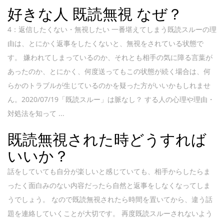
好きな人 既読無視 なぜ？
4：返信したくない・無視したい 一番堪えてしまう既読スルーの理
由は、とにかく返事をしたくないと、無視をされている状態で
す。 嫌われてしまっているのか、それとも相手の気に障る言葉が
あったのか、とにかく、何度送ってもこの状態が続く場合は、何
らかのトラブルが生じているのかを疑った方がいいかもしれませ
ん。2020/07/19「既読スルー」は脈なし？ する人の心理や理由・
対処法を知って ...
既読無視された時どうすれば
いいか？
話をしていても自分が楽しいと感じていても、相手からしたらま
ったく面白みのない内容だったら自然と返事をしなくなってしま
うでしょう。 なので既読無視されたら時間を置いてから、違う話
題を連絡していくことが大切です。 再度既読スルーされないよう