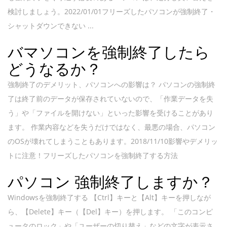
検討しましょう。2022/01/01フリーズしたパソコンが強制終了・
シャットダウンできない ...
バマソコンを強制終了したら
どうなるか？
強制終了のデメリット、パソコンへの影響は？ パソコンの強制終
了は終了前のデータが保存されていないので、「作業データを失
う」や「ファイルを開けない」といった影響を受けることがあり
ます。 作業内容などを失うだけではなく、最悪の場合、パソコン
のOSが壊れてしまうこともあります。2018/11/10影響やデメリッ
トに注意！フリーズしたパソコンを強制終了する方法
パソコン 強制終了しますか？
Windowsを強制終了する 【Ctrl】キーと【Alt】キーを押しなが
ら、【Delete】キー（【Del】キー）を押します。 「このコンピ
ュータのロック」や「ユーザーの切り替え」などの文字が表示さ