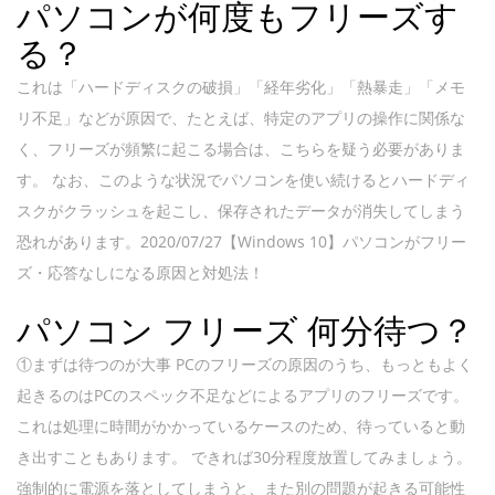
パソコンが何度もフリーズす
る？
これは「ハードディスクの破損」「経年劣化」「熱暴走」「メモ
リ不足」などが原因で、たとえば、特定のアプリの操作に関係な
く、フリーズが頻繁に起こる場合は、こちらを疑う必要がありま
す。 なお、このような状況でパソコンを使い続けるとハードディ
スクがクラッシュを起こし、保存されたデータが消失してしまう
恐れがあります。2020/07/27【Windows 10】パソコンがフリー
ズ・応答なしになる原因と対処法！
パソコン フリーズ 何分待つ？
①まずは待つのが大事 PCのフリーズの原因のうち、もっともよく
起きるのはPCのスペック不足などによるアプリのフリーズです。
これは処理に時間がかかっているケースのため、待っていると動
き出すこともあります。 できれば30分程度放置してみましょう。
強制的に電源を落としてしまうと、また別の問題が起きる可能性