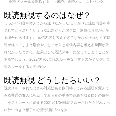
「 既読 のメールを削除する」⇔未読。既読とは - コトバンク
既読無視するのはなぜ？
しっかり内容を考えてから送りたかった しっかりと返信内容を吟
味してから送りたいような話題だった場合に、返信に時間がかか
る場合があります。 返信内容を考えすぎてなかなか送れなくて時
間が経ってしまう場合や、しっかりと返信内容を考える時間が取
れなかったときに、結果として既読スルーになってしまうことが
あるでしょう。2022/01/06既読スルーをなぜするのか？なぜか既
読スルーをする人の理由と ...
既読無視 どうしたらいい？
既読スルーされたときの対処法あと数日待ってみる話題を変えて
みる共通の友人に相談してみる別の手段で連絡を取る自分の気持
ちをストレートに伝える2021/01/04既読スルーされたらどれくら
い待つべき？相手の心情や理由5つを大 ...