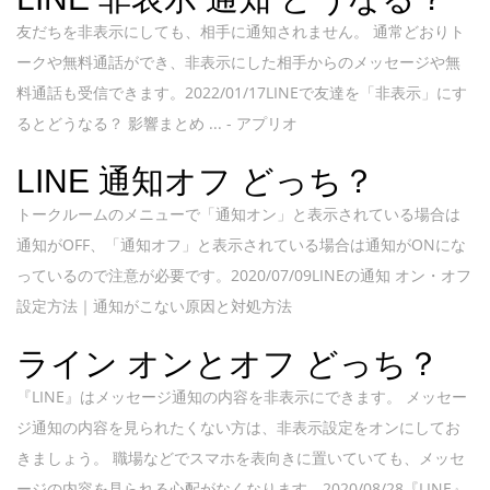
友だちを非表示にしても、相手に通知されません。 通常どおりト
ークや無料通話ができ、非表示にした相手からのメッセージや無
料通話も受信できます。2022/01/17LINEで友達を「非表示」にす
るとどうなる？ 影響まとめ ... - アプリオ
LINE 通知オフ どっち？
トークルームのメニューで「通知オン」と表示されている場合は
通知がOFF、「通知オフ」と表示されている場合は通知がONにな
っているので注意が必要です。2020/07/09LINEの通知 オン・オフ
設定方法｜通知がこない原因と対処方法
ライン オンとオフ どっち？
『LINE』はメッセージ通知の内容を非表示にできます。 メッセー
ジ通知の内容を見られたくない方は、非表示設定をオンにしてお
きましょう。 職場などでスマホを表向きに置いていても、メッセ
ージの内容を見られる心配がなくなります。2020/08/28『LINE』