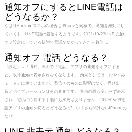
通知オフにするとLINE電話は
どうなるか？
やはりAndroidスマホの場合もiPhoneと同様で、通知を無効にし
ていても、LINE電話は着信するようです。2021/10/23LINEで通知
オフ設定にしている状態で電話がかかってきたら着信 ...
通知オフ 電話 どうなる？
『設定』→「通知」画面で「電話」アプリの通知をオフにする
と、以降通知は表示されなくなります。 効果としては「おやすみ
モード」に似ていますが、着信そのものに影響はなく、呼び出し
音とバイブレーションはそのままです。 着信画面も変わらず表示
され、電話に応答する手順にも変更はありません。2019/05/09電
話アプリの通知を切るとどうなるの? - いまさら聞けないiPhoneの
なぜ
LINE 非表示 通知 どうなる？