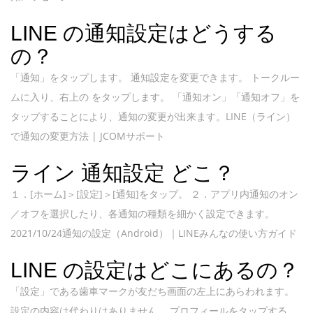
LINE の通知設定はどうする
の？
「通知」をタップします。 通知設定を変更できます。 トークルー
ムに入り、右上の をタップします。 「通知オン」「通知オフ」を
タップすることにより、通知の変更が出来ます。LINE（ライン）
で通知の変更方法 | JCOMサポート
ライン 通知設定 どこ？
１．[ホーム]＞[設定]＞[通知]をタップ。 ２．アプリ内通知のオン
／オフを選択したり、各通知の種類を細かく設定できます。
2021/10/24通知の設定（Android）｜LINEみんなの使い方ガイド
LINE の設定はどこにあるの？
「設定」である歯車マークが友だち画面の左上にあらわれます。
設定の内容は代わりはありません。 プロフィールをタップする