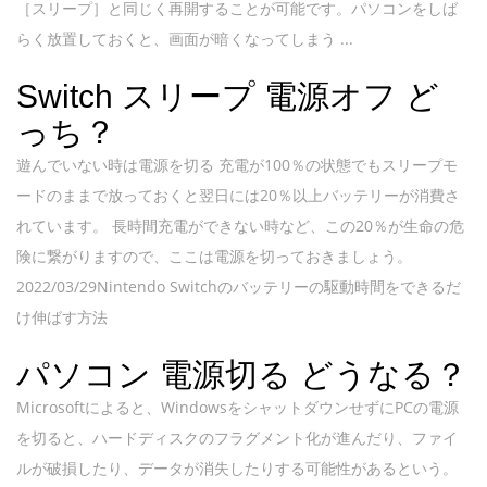
［スリープ］と同じく再開することが可能です。パソコンをしば
らく放置しておくと、画面が暗くなってしまう ...
Switch スリープ 電源オフ ど
っち？
遊んでいない時は電源を切る 充電が100％の状態でもスリープモ
ードのままで放っておくと翌日には20％以上バッテリーが消費さ
れています。 長時間充電ができない時など、この20％が生命の危
険に繋がりますので、ここは電源を切っておきましょう。
2022/03/29Nintendo Switchのバッテリーの駆動時間をできるだ
け伸ばす方法
パソコン 電源切る どうなる？
Microsoftによると、WindowsをシャットダウンせずにPCの電源
を切ると、ハードディスクのフラグメント化が進んだり、ファイ
ルが破損したり、データが消失したりする可能性があるという。