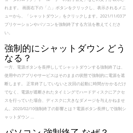
れます。 画面右下の「△」ボタンをクリックし、表示されるメニ
ューから、「シャットダウン」をクリックします。2021/11/03ア
プリケーションやパソコンを強制終了する方法を教えてくださ
い。
強制的にシャットダウン どう
なる？
一方、電源ボタンを長押ししてシャットダウンする強制終了は、
使用中のアプリやサービスはそのままの状態で強制的に電源を遮
断します。 正常終了していないと次回の起動に時間がかかるだけ
でなく、電源が遮断されたタイミングでハードディスクにアクセ
スを行っていた場合、ディスクに大きなダメージを与えかねませ
ん。2020/02/10強制終了の影響とは？電源ボタン長押しで強制シ
ャットダウン ...
パソコン 強制終了 なぜ？