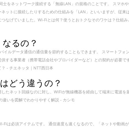
器同士をネットワーク接続する「無線LAN」の規格のことです。 スマホ
ネットに接続したりするための仕組みを「LAN」といいますが、従来は
つなげていました。Wi-Fiとは何？使うとおトクなそのワケは？仕組み
うなるの？
で、モバイルデータ通信の通信量を節約することもできます。 スマートフォ
提供する事業者（携帯電話会社やプロバイダーなど）との契約が必要で
って？ - チエネッタ｜NTT西日本
fi はどう違うの？
用したネット回線なのに対し、WiFiが無線機器を経由して端末に電波を
Fiの違いを図解でわかりやすく解説 - カシモ
i-Fiは必須アイテムです。 通信速度も速くなるので、「ネットや動画