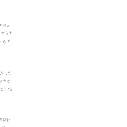
の設定
って入力
ときの
遅かった
原因が
因と対処
を再起動