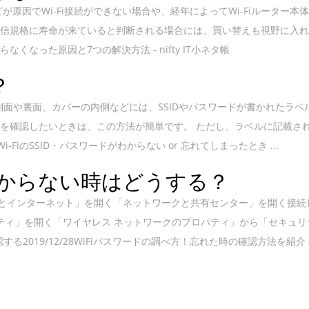
原因でWi-Fi接続ができない場合や、経年によってWi-Fiルーター本
よび通信規格に寿命が来ていると判断される場合には、買い替えも視野に入
がらなくなった原因と7つの解決方法 - nifty IT小ネタ帳
？
ターの側面や裏面、カバーの内側などには、SSIDやパスワードが書かれたラベ
情報を確認したいときは、この方法が簡単です。 ただし、ラベルに記載さ
-FiのSSID・パスワードがわからない or 忘れてしまったとき ...
が分からない時はどうする？
ークとインターネット」を開く「ネットワークと共有センター」を開く接続
ロパティ」を開く「ワイヤレス ネットワークのプロパティ」から「セキュ
19/12/28WiFiパスワードの調べ方！忘れた時の確認方法を紹介 - F