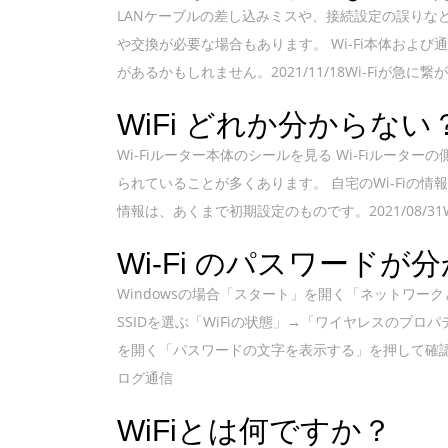
LANケーブルの差し込みミスや、接続設定の誤りなどが
や交換が必要な場合もあります。 Wi-Fi本体お
があるかもしれません。2021/11/18Wi-Fiが急に繋
WiFi どれか分からない
Wi-Fiルーター本体のシールを見る Wi-Fiルー
られていることが多くあります。 自宅のWi-Fiの
情報は、あくまで初期設定のものです。2021/08/31Wi
Wi-Fi のパスワード
Windowsの場合「スタート」を開く「ネットワ
SSIDを選ぶ「WiFiの状態」→「ワイヤレスのプ
を開く「パスワードの文字を表示する」を押して確認する20
ログ通信
WiFiとは何ですか？