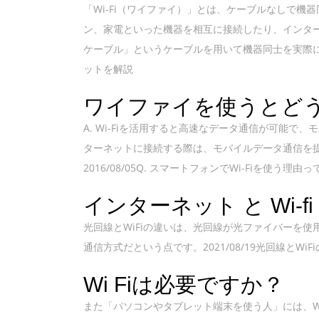
「Wi-Fi（ワイファイ）」とは、ケーブルなしで機
ン、家電といった機器を相互に接続したり、インター
ケーブル」というケーブルを用いて機器同士を実際に
ットを解説
ワイファイを使うとど
A. Wi-Fiを活用すると高速なデータ通信が可能
ターネットに接続する際は、モバイルデータ通信を
2016/08/05Q. スマートフォンでWi-Fiを使う理由
インターネット と Wi-
光回線とWiFiの違いは、光回線が光ファイバーを使
通信方式だという点です。2021/08/19光回線とWi
Wi Fiは必要ですか？
また「パソコンやタブレット端末を使う人」には、W