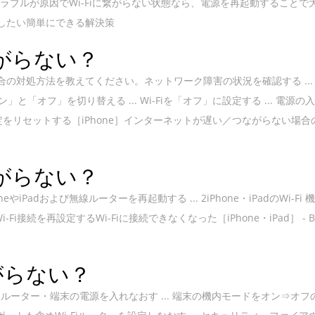
トラブルが原因でWi-Fiに繋がらない状態なら、電源を再起動することで
に試したい簡単にできる解決策
も繋がらない？
合の対処方法を教えてください。ネットワーク障害の状況を確認する ...
と「オフ」を切り替える ... Wi-Fiを「オフ」に設定する ... 電源の
ク設定をリセットする［iPhone］インターネットが遅い／つながらない場合
も繋がらない？
neやiPadおよび無線ルーターを再起動する ... 2iPhone・iPadのWi-Fi
i-Fi接続を再設定するWi-Fiに接続できなくなった［iPhone・iPad］ - B
繋がらない？
Fiルーター・端末の電源を入れなおす ... 端末の機内モードをオン⇒オフ