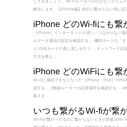
してみましょう。 Wi-Fiルーターの小さなシステム
解決します。【iPhone編】WiFiに繋がらない時
iPhone どのWi-fiに
［iPhone］インターネットが遅い／つながらない場
ルデータ通信の設定を確認する ... 機内モードの「オン」
とUSIMカードの差し直しを行う ... ネットワー
方法を教え ...
iPhone どのWiFiに
Wi-Fiに接続できなくなった［iPhone・iPad］1iPho
認する ... 3無線ルーターの設置場所を確認する ... 4W
客さま ...
いつも繋がるWi-fiが
Wi-Fiが繋がってるのに繋がらないときの対処法Wi-