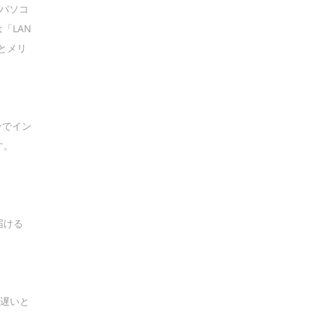
やパソコ
「LAN
とメリ
ンでイン
す。
届ける
が遅いと