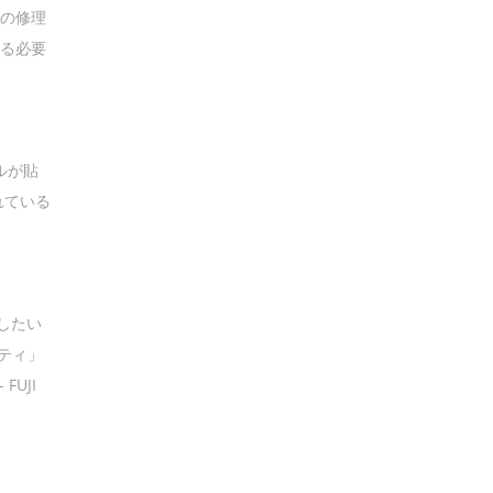
体の修理
れる必要
ルが貼
れている
したい
リティ」
UJI