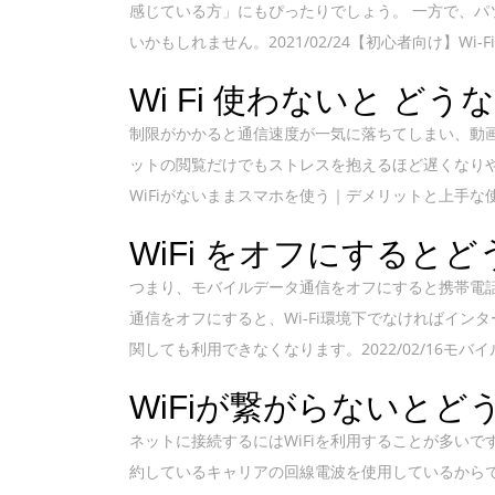
感じている方」にもぴったりでしょう。 一方で、
いかもしれません。2021/02/24【初心者向け】Wi-
Wi Fi 使わないと どう
制限がかかると通信速度が一気に落ちてしまい、動
ットの閲覧だけでもストレスを抱えるほど遅くなりや
WiFiがないままスマホを使う｜デメリットと上手な使
WiFi をオフにすると
つまり、モバイルデータ通信をオフにすると携帯電
通信をオフにすると、Wi-Fi環境下でなければイ
関しても利用できなくなります。2022/02/16モバ
WiFiが繋がらないとど
ネットに接続するにはWiFiを利用することが多いで
約しているキャリアの回線電波を使用しているからで