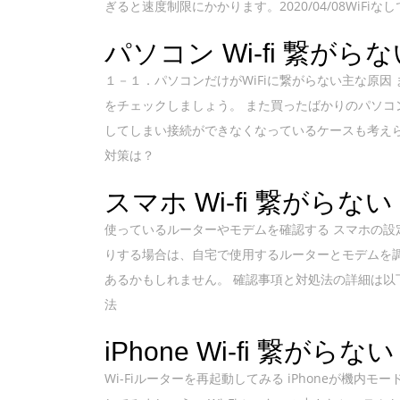
ぎると速度制限にかかります。2020/04/08Wi
パソコン Wi-fi 繋がら
１－１．パソコンだけがWiFiに繋がらない主な原
をチェックしましょう。 また買ったばかりのパソコ
してしまい接続ができなくなっているケースも考えられま
対策は？
スマホ Wi-fi 繋がらな
使っているルーターやモデムを確認する スマホの設
りする場合は、自宅で使用するルーターとモデムを
あるかもしれません。 確認事項と対処法の詳細は以
法
iPhone Wi-fi 繋がらな
Wi-Fiルーターを再起動してみる iPhoneが機内モ