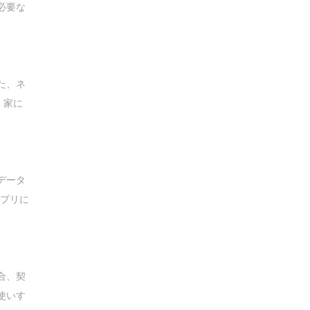
必要な
た、ネ
。家に
データ
アプリに
合、契
使いす