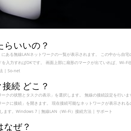
したらいいの？
と、近くにある無線LANネットワークの一覧が表示されます。 この中から自宅
ードを入力すればOKです。 画面上部に扇形のマークが出ていれば、Wi-Fi
 So-net
接続 どこ？
ワークの状態とタスクの表示」を選択します。 無線の接続設定を行いま
ワークに接続」を開きます。 現在接続可能なネットワークが表示される
Windows 7｜無線LAN（Wi-Fi）接続方法 | サポート
のはなぜ？