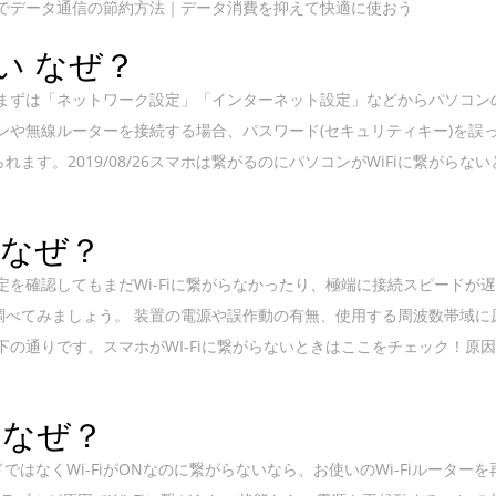
Fiなしでデータ通信の節約方法｜データ消費を抑えて快適に使おう
ない なぜ？
因 まずは「ネットワーク設定」「インターネット設定」などからパソコン
ンや無線ルーターを接続する場合、パスワード(セキュリティキー)を誤
す。2019/08/26スマホは繋がるのにパソコンがWiFiに繋がらない
い なぜ？
定を確認してもまだWi-Fiに繋がらなかったり、極端に接続スピードが
調べてみましょう。 装置の電源や誤作動の有無、使用する周波数帯域に
下の通りです。スマホがWI-Fiに繋がらないときはここをチェック！原
い なぜ？
ードではなくWi-FiがONなのに繋がらないなら、お使いのWi-Fiルーター