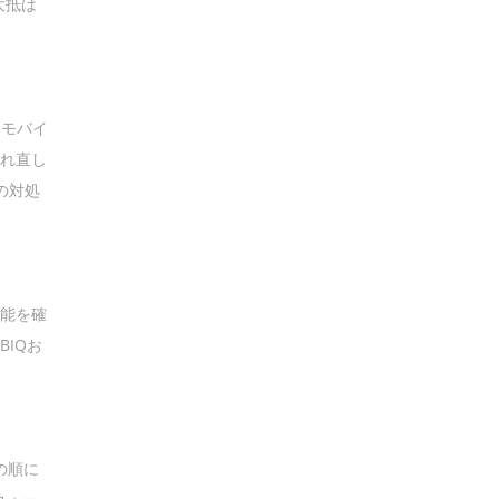
大抵は
 モバイ
入れ直し
の対処
 機能を確
BIQお
の順に