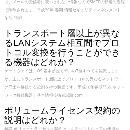
は、メールの受信者に表示されない情報なのでSMTPの転送の過程
で削除されます。平成30年 春期 情報セキュリティマネジメント
午前 問47
トランスポート層以上が異な
るLANシステム相互間でプロ
トコル変換を行うことができ
る機器はどれか？
ゲートウェイは、OSI基本参照モデルの7層すべてを認識します
が、主にトランスポート層以上でプロトコルの異なるネットワー
ク同士を接続する役割を持つ装置です。平成16年春期問66 ネット
ワーク接続機器｜基本情報技術者試験.com
ボリュームライセンス契約の
説明はどれか？
解説 ボリュームライセンス契約は、あるソフトウェアの使用を、