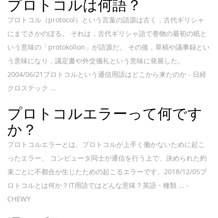
プロトコルは何語？
プロトコル（protocol）という言葉の語源は古く，古代ギリシャ
にまでさかのぼる。 それは，古代ギリシャ語で巻物の最初の紙と
いう意味の「protokollon」が語源だ。 その後，草稿や議事録とい
う意味になり，議定書や外交儀礼という意味に発展した。
2004/06/21プロトコルという通信用語はどこから来たのか - 日経
クロステック ...
プロトコルエラーって何です
か？
プロトコルエラーとは、プロトコルが上手く働かないために起こ
ったエラー。 コンピュータ同士が通信を行う上で、決められた約
束ごとに不都合が生じたための起こるエラーです。2018/12/05プ
ロトコルとは何か？IT用語ではどんな意味？英語・種類 ... -
CHEWY