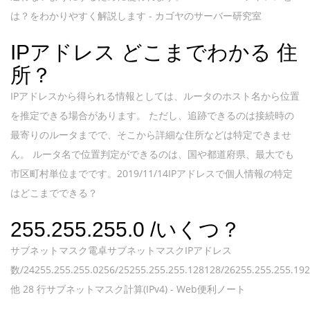
は？をわかりやすく解説します - カゴヤのサーバー研究室
IPアドレス どこまでわかる 住
所？
IPアドレスから得られる情報としては、ルータのホスト名から位置
を推定できる場合があります。 ただし、追跡できるのは接続時の
最寄りのルータまでで、そこから詳細な住所などは特定できませ
ん。 ルータ名で位置判定ができるのは、国や都道府県、最大でも
市区町村単位までです。2019/11/14IPアドレスで個人情報の特定
はどこまでできる？
255.255.255.0 /いくつ？
サブネットマスク電卓サブネットマスクIPアドレス
数/24255.255.255.0256/25255.255.255.128128/26255.255.255.192
他 28 行サブネットマスク計算(IPv4) - Web便利ノート