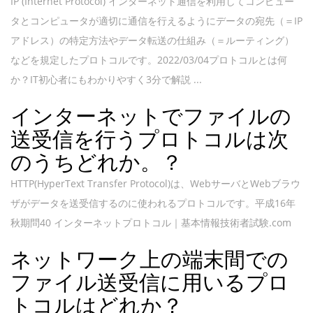
IP (Internet Protocol) インターネット通信を利用してコンピュー
タとコンピュータが適切に通信を行えるようにデータの宛先（＝IP
アドレス）の特定方法やデータ転送の仕組み（＝ルーティング）
などを規定したプロトコルです。2022/03/04プロトコルとは何
か？IT初心者にもわかりやすく3分で解説 ...
インターネットでファイルの
送受信を行うプロトコルは次
のうちどれか。？
HTTP(HyperText Transfer Protocol)は、WebサーバとWebブラウ
ザがデータを送受信するのに使われるプロトコルです。平成16年
秋期問40 インターネットプロトコル｜基本情報技術者試験.com
ネットワーク上の端末間での
ファイル送受信に用いるプロ
トコルはどれか？