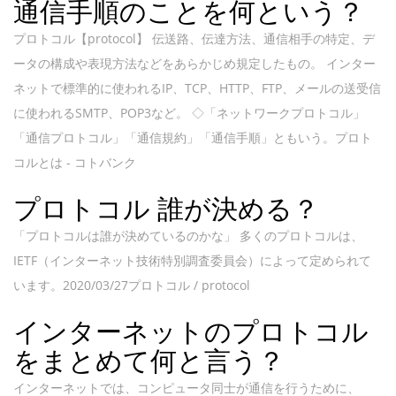
通信手順のことを何という？
プロトコル【protocol】 伝送路、伝達方法、通信相手の特定、デ
ータの構成や表現方法などをあらかじめ規定したもの。 インター
ネットで標準的に使われるIP、TCP、HTTP、FTP、メールの送受信
に使われるSMTP、POP3など。 ◇「ネットワークプロトコル」
「通信プロトコル」「通信規約」「通信手順」ともいう。プロト
コルとは - コトバンク
プロトコル 誰が決める？
「プロトコルは誰が決めているのかな」 多くのプロトコルは、
IETF（インターネット技術特別調査委員会）によって定められて
います。2020/03/27プロトコル / protocol
インターネットのプロトコル
をまとめて何と言う？
インターネットでは、コンピュータ同士が通信を行うために、