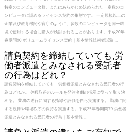
特定のコンピュータ群、またはあらかじめ決められた一定数のコ
ンピュータに認めるライセンス契約の形態です。 一定規模以上の
企業及び教育機関や官庁のように、多数のコンピュータを同一環
境で使用する場合に購入が検討されることがあります。平成20年
春期問80 ボリュームライセンス契約｜基本情報技術者試験 ...
請負契約を締結していても,労
働者派遣とみなされる受託者
の行為はどれ？
請負契約を締結していても，労働者派遣とみなされる受託者の行
為はどれか。 休暇取得のルールを発注者側の指示に従って取り決
める。 業務の遂行に関する指導や評価を自ら実施する。 勤務に関
する規律や職場秩序の保持を実施する。平成25年春期問79 労働者
派遣とみなされる受託者の行為｜基本情報 ...