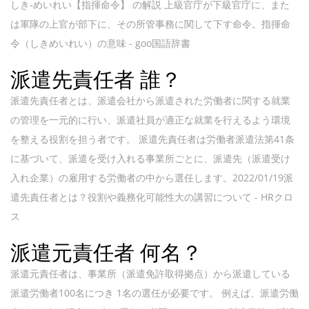
しき‐めいれい【指揮命令】 の解説 上級官庁が下級官庁に、また
は軍隊の上官が部下に、その所管事務に関して下す命令。指揮命
令（しきめいれい）の意味 - goo国語辞書
派遣先責任者 誰？
派遣先責任者とは、派遣会社から派遣された労働者に関する就業
の管理を一元的に行い、派遣社員が適正な就業を行えるよう環境
を整える役割を担う者です。 派遣先責任者は労働者派遣法第41条
に基づいて、派遣を受け入れる事業所ごとに、派遣先（派遣受け
入れ企業）の雇用する労働者の中から選任します。2022/01/19派
遣先責任者とは？役割や義務化可能性大の講習について - HRクロ
ス
派遣元責任者 何名？
派遣元責任者は、事業所（派遣免許取得拠点）から派遣している
派遣労働者100名につき 1名の選任が必要です。 例えば、派遣労働