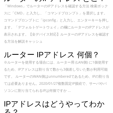
「Windows」でルーターのIPアドレスを確認する方法 検索ボック
スに「CMD」と入力し、「コマンドプロンプト」を選択します。
コマンドプロンプトに「ipconfig」と入力し、エンターキーを押し
ます。「デフォルトゲートウェイ」の欄にルーターのIPアドレスが
表示されます。【全デバイス対応】ルーターのIPアドレスを確認す
る方法を解説キャッシュ
ルーター IPアドレス 何個？
※ルーターを使用する場合には、ルーター用 (LAN側) に1個使用す
るため、IPアドレスは割り当て数から3個差し引いた数が利用可能
です。 ルーターのWAN側はunnumberedであるため、IPの割り当
ては必要ありません。2020/01/27複数固定IP接続で、サーバやパ
ソコンに割り当てられるIPは何個ですか ...
IPアドレスはどうやってわか
る？