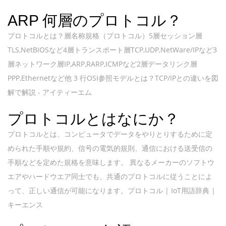
ARP 何層のプロトコル？
プロトコルとは？層名称規格（プロトコル）5層セッション層
TLS,NetBIOSなど4層トランスポート層TCP,UDP,NetWare/IPなど3
層ネットワーク層IP,ARP,RARP,ICMPなど2層データリンク層
PPP,Ethernetなど他 3 行OSI参照モデルとは？TCP/IPとの違いを図
解で解説 - アイティーエム
プロトコルとはなにか？
プロトコルとは、コンピュータでデータをやりとりするために定
められた手順や規約、信号の電気的規則、通信における送受信の
手順などを定めた規格を意味します。 異なるメーカーのソフトウ
エアやハードウエア同士でも、共通のプロトコルに従うことによ
って、正しい通信が可能になります。プロトコル | IoT用語辞典 |
キーエンス