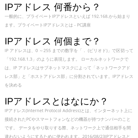
IPアドレス 何番から？
一般的に、プライベートIPアドレスといえば 192.168.から始まり
ます。プライベートIPアドレスとは - PC講座
IPアドレス 何個まで？
IP アドレスは、0 ～255 までの数字を「． (ピリオド)」で区切って
「192.168.1.3」のように表現します。 ローカルネットワークで
は、IP アドレスはサブネットマスクによって「ネットワークアド
レス部」と「ホストアドレス部」に分割されています。IPアドレス
を決める
IPアドレスとはなにか？
IPアドレス(Internet Protocol Address)とは、インターネット上に
接続されたPCやスマートフォンなどの機器が持つナンバーのこと
です。 データをやり取りする際、ネットワーク上で通信相手を間
違わないようにするために使われます。2016/08/23IPアドレスと