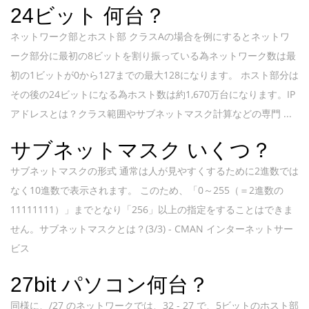
24ビット 何台？
ネットワーク部とホスト部 クラスAの場合を例にするとネットワ
ーク部分に最初の8ビットを割り振っている為ネットワーク数は最
初の1ビットが0から127までの最大128になります。 ホスト部分は
その後の24ビットになる為ホスト数は約1,670万台になります。IP
アドレスとは？クラス範囲やサブネットマスク計算などの専門 ...
サブネットマスク いくつ？
サブネットマスクの形式 通常は人が見やすくするために2進数では
なく10進数で表示されます。 このため、「0～255（＝2進数の
11111111）」までとなり「256」以上の指定をすることはできま
せん。サブネットマスクとは？(3/3) - CMAN インターネットサー
ビス
27bit パソコン何台？
同様に、/27 のネットワークでは、32 - 27 で、5ビットのホスト部