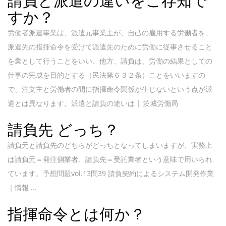
請負と派遣の違いをご存知で
すか？
労働者派遣事業は、派遣元事業主が、自己の雇用する労働者を、
派遣先の指揮命令を受けて派遣先のために労働に従事させること
を業として行うことをいい、他方、請負は、労働の結果としての
仕事の完成を目的とする（民法第６３２条）ことをいいますの
で、注文主と労働者の間に指揮命令関係が生じないという点が派
遣とは異なります。派遣と請負の違いは | 茨城労働局
請負先 どっち？
請負元と請負先のどちらがどっちとなってしまいますが、実務上
は請負元＝発注側業者、請負先＝受託業者という意味で用いられ
ています。予想問題vol.13問39 請負契約によるシステム開発作業
｜情報 ...
指揮命令とは何か？